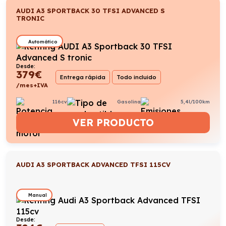
AUDI A3 SPORTBACK 30 TFSI ADVANCED S
TRONIC
Automático
Desde:
379
€
Entrega rápida
Todo incluido
/mes+IVA
116cv
Gasolina
5,4l/100km
VER PRODUCTO
AUDI A3 SPORTBACK ADVANCED TFSI 115CV
Manual
Desde: