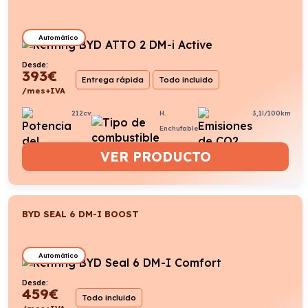
Automático
Desde:
393
€
Entrega rápida
Todo incluido
/mes+IVA
212cv
H.
3,1l/100km
Enchufable
VER PRODUCTO
BYD SEAL 6 DM-I BOOST
Automático
Desde:
459
€
Todo incluido