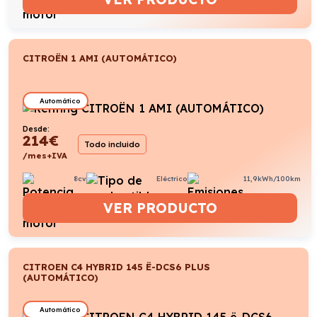
CITROËN 1 AMI (AUTOMÁTICO)
Automático
Desde:
214
€
Todo incluido
/mes+IVA
8cv
Eléctrico
11,9kWh/100km
VER PRODUCTO
CITROEN C4 HYBRID 145 Ë-DCS6 PLUS
(AUTOMÁTICO)
Automático