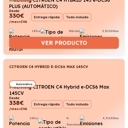
Desde:
330
€
Entrega rápida
Todo incluido
/mes+IVA
145cv
Híbrido
5,9l/100km
VER PRODUCTO
CITROEN C4 HYBRID E-DCS6 MAX 145CV
Automático
Desde:
338
€
Entrega rápida
Todo incluido
/mes+IVA
145cv
H.
4,7l/100km
Gasolina