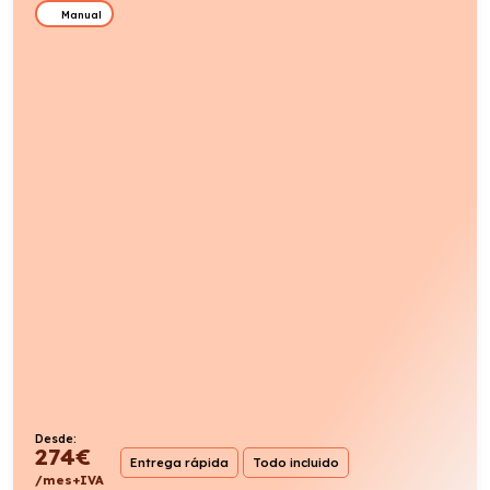
Desde:
330
€
Entrega rápida
Todo incluido
/mes+IVA
125cv
H. Gasolina
5,4l/100km