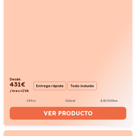
Desde:
239
€
Entrega rápida
Todo incluido
/mes+IVA
8cv
Eléctrico
7kWh/100km
VER PRODUCTO
FORD KUGA ST-LINE 2.5 DURATEC PHEV 243CV
II