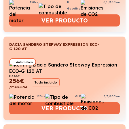
150cv
H.
6,1l/100km
Gasolina
VER PRODUCTO
DACIA SANDERO STEPWAY EXPRESSION ECO-
G 120 AT
Automático
Desde:
256
€
Todo incluido
/mes+IVA
120cv
GLP
5,7l/100km
VER PRODUCTO