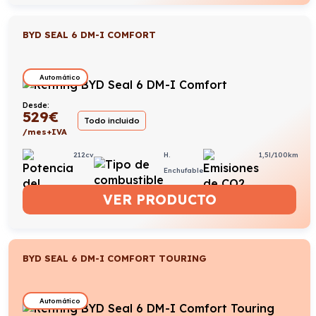
BYD SEAL 6 DM-I COMFORT
Automático
Desde:
529
€
Todo incluido
/mes+IVA
212cv
H.
1,5l/100km
Enchufable
VER PRODUCTO
BYD SEAL 6 DM-I COMFORT TOURING
Automático