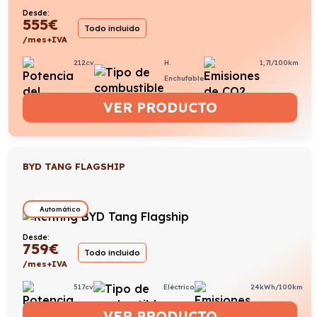
Desde:
555
€
Todo incluido
/mes+IVA
212cv
H.
1,7l/100km
Enchufable
VER PRODUCTO
BYD TANG FLAGSHIP
Automático
Desde:
759
€
Todo incluido
/mes+IVA
517cv
Eléctrico
24kWh/100km
VER PRODUCTO