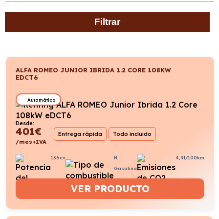
Filtrar
ALFA ROMEO JUNIOR IBRIDA 1.2 CORE 108KW
EDCT6
Automático
Desde:
401
€
Entrega rápida
Todo incluido
/mes+IVA
136cv
H.
4,9l/100km
Gasolina
VER PRODUCTO