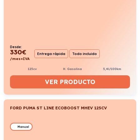
Desde:
295
€
Entrega rápida
Todo incluido
/mes+IVA
125cv
H. Gasolina
5,5l/100km
VER PRODUCTO
FORD PUMA ST LINE ECOBOOST MHEV 125CV
II
Manual