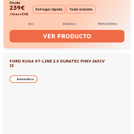
/mes+IVA
243cv
H. Enchufable
0,9l/100km
VER PRODUCTO
FORD KUGA TITANIUM 1.5 ECOBOOST 150CV
II
Manual