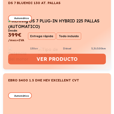
DS 7 BLUEHDI 130 AT. PALLAS
Automático
Desde:
399
€
Entrega rápida
Todo incluido
/mes+IVA
130cv
Diésel
5,5l/100km
VER PRODUCTO
EBRO S400 1.5 DHE HEV EXCELLENT CVT
Automático
Desde:
355
€
Entrega rápida
Todo incluido