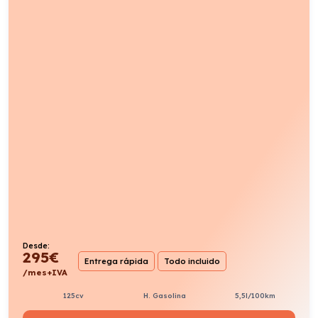
Desde:
276
€
Entrega rápida
Todo incluido
/mes+IVA
125cv
H. Gasolina
5,5l/100km
VER PRODUCTO