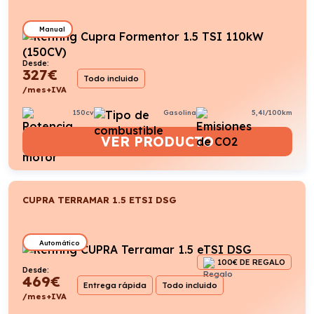
Manual
Desde:
327
€
Todo incluido
/mes+IVA
150cv
Gasolina
5,4l/100km
VER PRODUCTO
CUPRA TERRAMAR 1.5 ETSI DSG
Automático
100€ DE REGALO
Desde:
469
€
Entrega rápida
Todo incluido
/mes+IVA