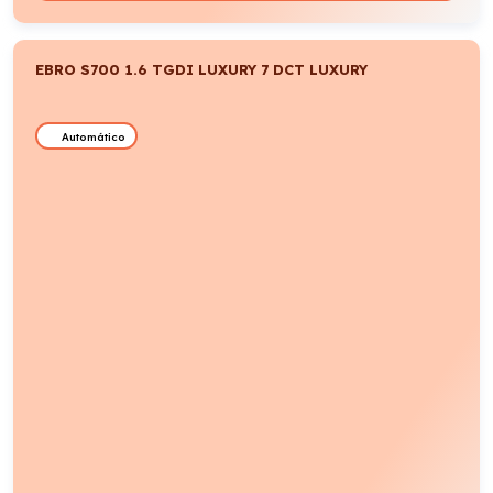
FIAT DUCATO 35 L2H2 BLUEHDI (MANUAL)
Manual