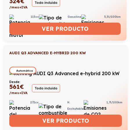
324
€
Todo incluido
/mes+IVA
115cv
Gasolina
5,5l/100km
VER PRODUCTO
AUDI Q3 ADVANCED E-HYBRID 200 KW
Automático
Desde:
561
€
Todo incluido
/mes+IVA
272cv
H.
1,7l/100km
Enchufable
VER PRODUCTO