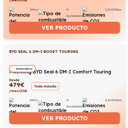
/mes+IVA
184cv
H.
2,3l/100km
Enchufable
VER PRODUCTO
BYD SEAL 6 DM-I BOOST TOURING
Automático
Desde:
479
€
Todo incluido
/mes+IVA
184cv
H.
2,6l/100km
Enchufable
VER PRODUCTO