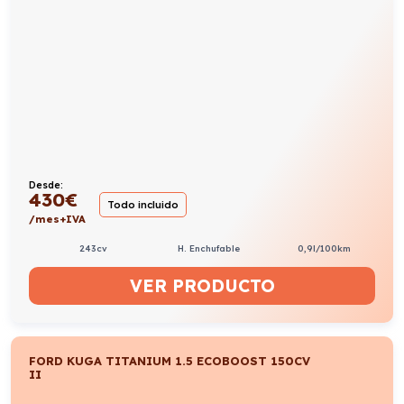
Desde:
274
€
Entrega rápida
Todo incluido
/mes+IVA
150cv
Gasolina
6,4l/100km
VER PRODUCTO
FORD PUMA 1.0 ECOBOOST MHEV ST-LINE
125
Manual