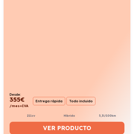
/mes+IVA
211cv
Híbrido
5,3l/100km
VER PRODUCTO
EBRO S700 1.6 TGDI LUXURY 7 DCT LUXURY
Automático
Desde:
412
€
Entrega rápida
Todo incluido
/mes+IVA
147cv
Híbrido
6,7l/100km
VER PRODUCTO