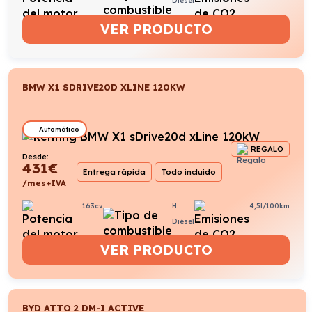
VER PRODUCTO
BMW X1 SDRIVE20D XLINE 120KW
Automático
REGALO
Desde:
431
€
Entrega rápida
Todo incluido
/mes+IVA
163cv
H.
4,5l/100km
Diésel
VER PRODUCTO
BYD ATTO 2 DM-I ACTIVE