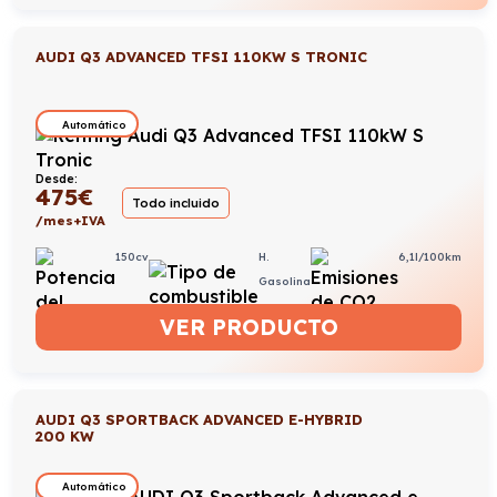
AUDI Q3 ADVANCED TFSI 110KW S TRONIC
Automático
Desde:
475
€
Todo incluido
/mes+IVA
150cv
H.
6,1l/100km
Gasolina
VER PRODUCTO
AUDI Q3 SPORTBACK ADVANCED E-HYBRID
200 KW
Automático