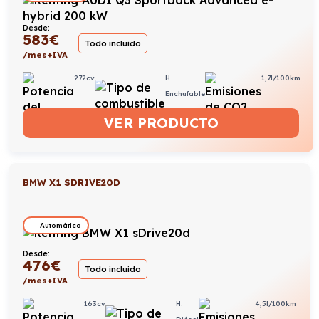
Desde:
583
€
Todo incluido
/mes+IVA
272cv
H.
1,7l/100km
Enchufable
VER PRODUCTO
BMW X1 SDRIVE20D
Automático
Desde:
476
€
Todo incluido
/mes+IVA
163cv
H.
4,5l/100km
Diésel