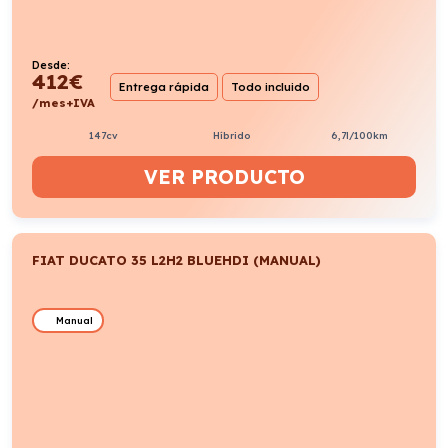
Desde:
431
€
Entrega rápida
Todo incluido
/mes+IVA
140cv
Diésel
8,8l/100km
VER PRODUCTO
FIAT TOPOLINO 1 DOLCEVITA
(AUTOMÁTICO)
Automático