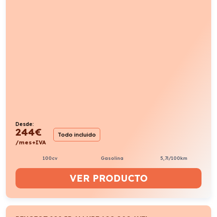
Desde:
244
€
Todo incluido
/mes+IVA
100cv
Gasolina
5,7l/100km
VER PRODUCTO