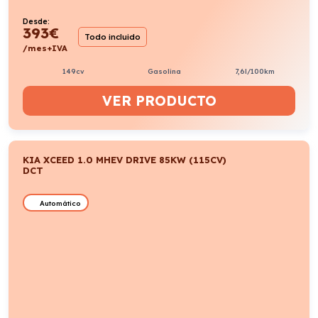
Desde:
393
€
Todo incluido
/mes+IVA
149cv
Gasolina
7,6l/100km
VER PRODUCTO
KIA XCEED 1.0 MHEV DRIVE 85KW (115CV)
DCT
Automático