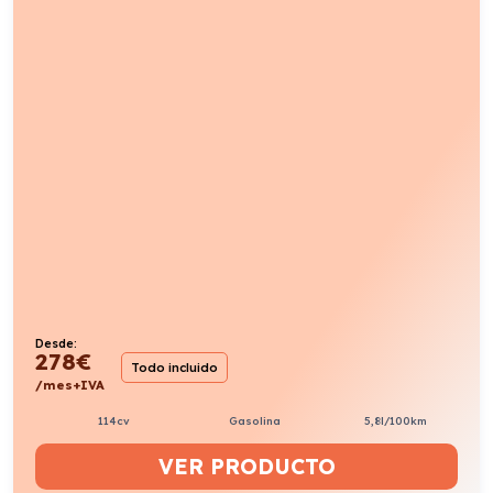
Desde:
278
€
Todo incluido
/mes+IVA
114cv
Gasolina
5,8l/100km
VER PRODUCTO