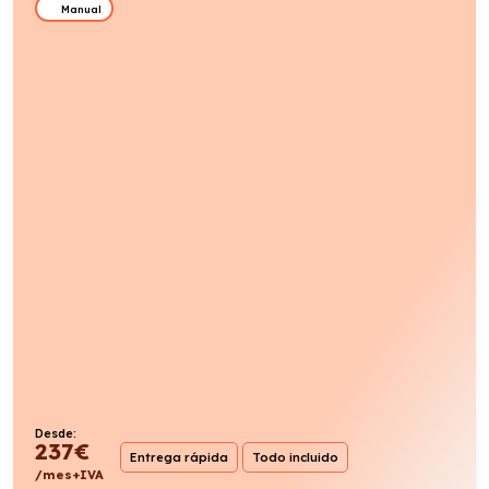
Manual
Desde:
237
€
Entrega rápida
Todo incluido
/mes+IVA