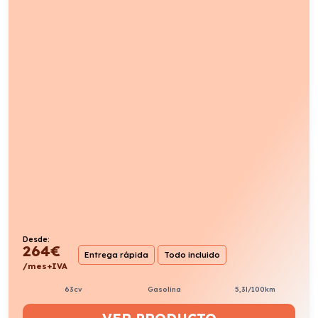
Desde:
264
€
Entrega rápida
Todo incluido
/mes+IVA
63cv
Gasolina
5,3l/100km