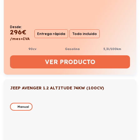
Desde:
296
€
Entrega rápida
Todo incluido
/mes+IVA
90cv
Gasolina
5,3l/100km
VER PRODUCTO
JEEP AVENGER 1.2 ALTITUDE 74KW (100CV)
Manual