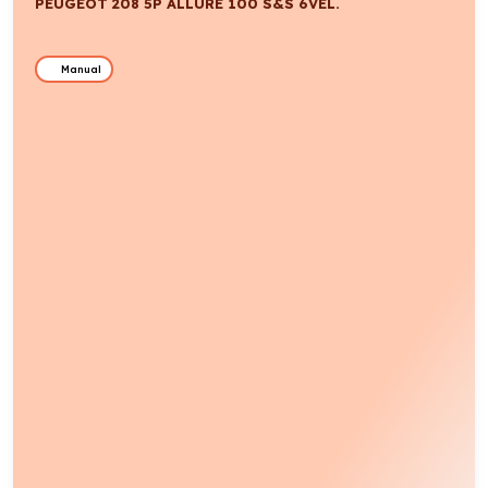
PEUGEOT 208 5P ALLURE 100 S&S 6VEL.
Manual