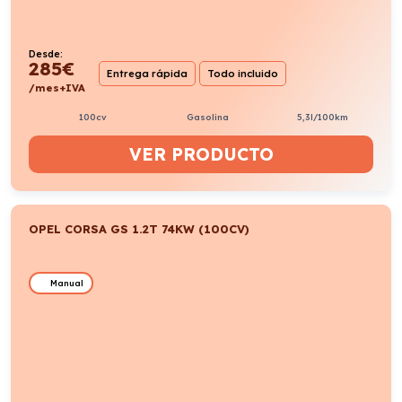
Desde:
285
€
Entrega rápida
Todo incluido
/mes+IVA
100cv
Gasolina
5,3l/100km
VER PRODUCTO
OPEL CORSA GS 1.2T 74KW (100CV)
Manual