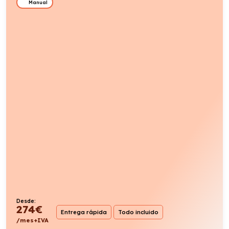
Manual
Desde:
274
€
Entrega rápida
Todo incluido
/mes+IVA