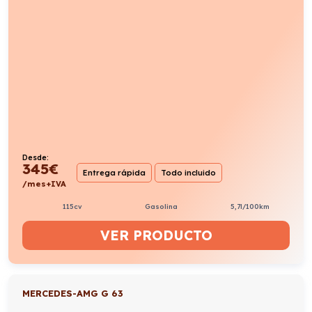
Desde:
345
€
Entrega rápida
Todo incluido
/mes+IVA
115cv
Gasolina
5,7l/100km
VER PRODUCTO
MERCEDES-AMG G 63