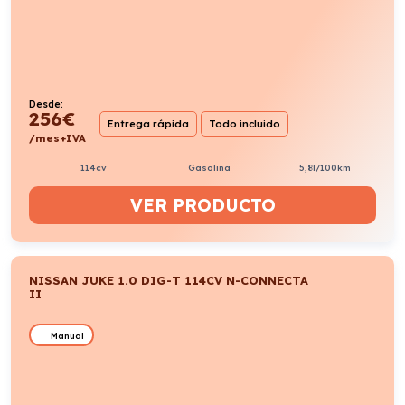
Desde:
256
€
Entrega rápida
Todo incluido
/mes+IVA
114cv
Gasolina
5,8l/100km
VER PRODUCTO
NISSAN JUKE 1.0 DIG-T 114CV N-CONNECTA
II
Manual