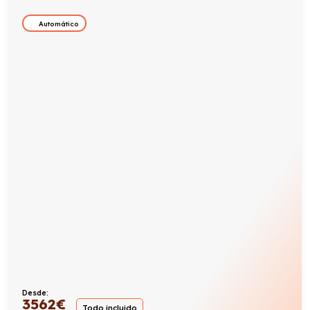
Automático
Desde:
3562
€
Todo incluido