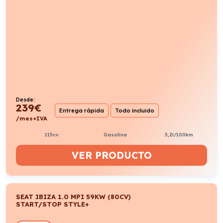
Desde:
239
€
Entrega rápida
Todo incluido
/mes+IVA
115cv
Gasolina
5,2l/100km
VER PRODUCTO
SEAT IBIZA 1.0 MPI 59KW (80CV)
START/STOP STYLE+