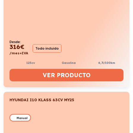
Desde:
316
€
Todo incluido
/mes+IVA
125cv
Gasolina
6,7l/100km
VER PRODUCTO
HYUNDAI I10 KLASS 63CV MY25
Manual