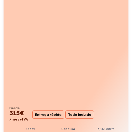
Desde:
315
€
Entrega rápida
Todo incluido
/mes+IVA
156cv
Gasolina
6,1l/100km