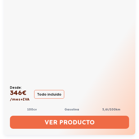
Desde:
346
€
Todo incluido
/mes+IVA
100cv
Gasolina
5,6l/100km
VER PRODUCTO