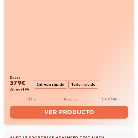
Desde:
379
€
Entrega rápida
Todo incluido
/mes+IVA
116cv
Gasolina
5,4l/100km
VER PRODUCTO
AUDI A3 SPORTBACK ADVANCED TFSI 115CV