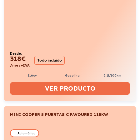
Desde:
318
€
Todo incluido
/mes+IVA
116cv
Gasolina
6,1l/100km
VER PRODUCTO
MINI COOPER 5 PUERTAS C FAVOURED 115KW
Automático