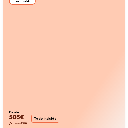
Automático
Desde:
505
€
Todo incluido
/mes+IVA