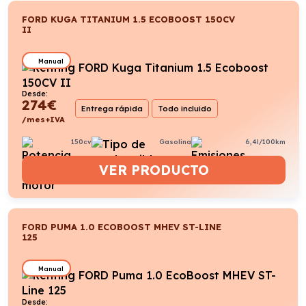
FORD KUGA TITANIUM 1.5 ECOBOOST 150CV
II
Manual
Desde:
274
€
Entrega rápida
Todo incluido
/mes+IVA
150cv
Gasolina
6,4l/100km
VER PRODUCTO
FORD PUMA 1.0 ECOBOOST MHEV ST-LINE
125
Manual
Desde: