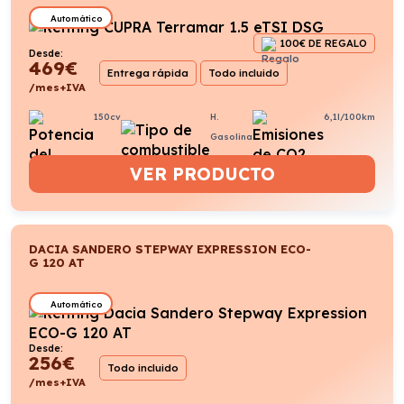
Automático
100€ DE REGALO
Desde:
469
€
Entrega rápida
Todo incluido
/mes+IVA
150cv
H.
6,1l/100km
Gasolina
VER PRODUCTO
DACIA SANDERO STEPWAY EXPRESSION ECO-
G 120 AT
Automático
Desde:
256
€
Todo incluido
/mes+IVA