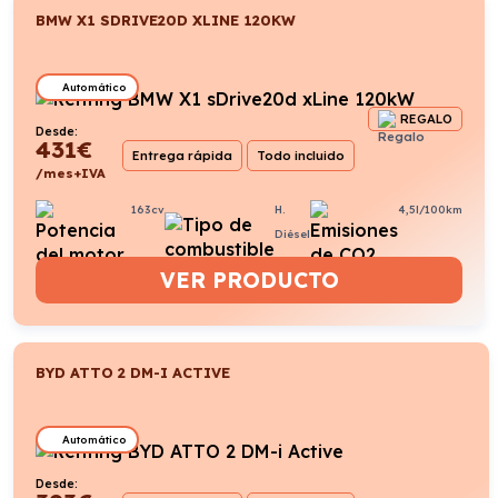
BMW X1 SDRIVE20D XLINE 120KW
Automático
REGALO
Desde:
431
€
Entrega rápida
Todo incluido
/mes+IVA
163cv
H.
4,5l/100km
Diésel
VER PRODUCTO
BYD ATTO 2 DM-I ACTIVE
Automático
Desde: