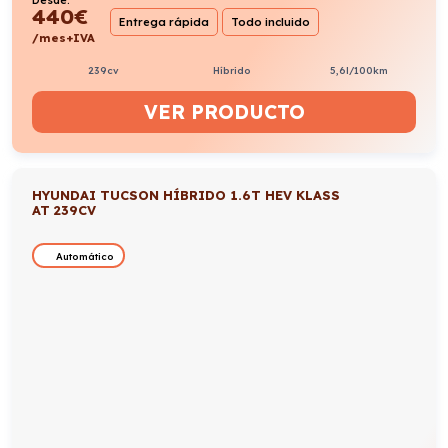
Desde:
440
€
Entrega rápida
Todo incluido
/mes+IVA
239cv
Híbrido
5,6l/100km
VER PRODUCTO
HYUNDAI TUCSON HÍBRIDO 1.6T HEV KLASS
AT 239CV
Automático