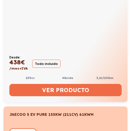
Desde:
438
€
Todo incluido
/mes+IVA
239cv
Híbrido
5,6l/100km
VER PRODUCTO
JAECOO 5 EV PURE 155KW (211CV) 61KWH