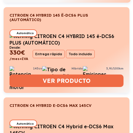
CITROEN C4 HYBRID 145 Ë-DCS6 PLUS
(AUTOMÁTICO)
Automático
Desde:
330
€
Entrega rápida
Todo incluido
/mes+IVA
145cv
Híbrido
5,9l/100km
VER PRODUCTO
CITROEN C4 HYBRID E-DCS6 MAX 145CV
Automático