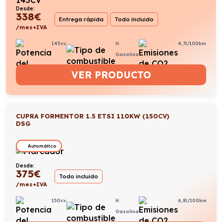
Desde:
338
€
Entrega rápida
Todo incluido
/mes+IVA
145cv
H.
4,7l/100km
Gasolina
VER PRODUCTO
CUPRA FORMENTOR 1.5 ETSI 110KW (150CV)
DSG
Automático
Desde:
375
€
Todo incluido
/mes+IVA
150cv
H.
6,8l/100km
Gasolina