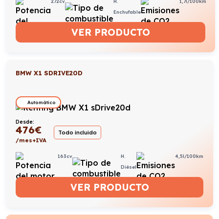
272cv
H.
1,7l/100km
Enchufable
VER PRODUCTO
BMW X1 SDRIVE20D
Automático
Desde:
476
€
Todo incluido
/mes+IVA
163cv
H.
4,5l/100km
Diésel
VER PRODUCTO