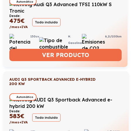
Automático
Desde:
475
€
Todo incluido
/mes+IVA
150cv
H.
6,1l/100km
Gasolina
VER PRODUCTO
AUDI Q3 SPORTBACK ADVANCED E-HYBRID
200 KW
Automático
Desde:
583
€
Todo incluido
/mes+IVA