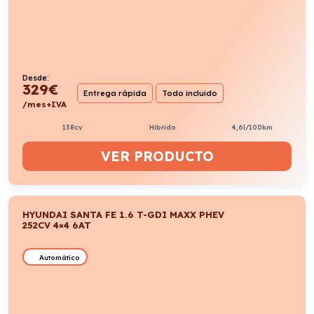
Desde:
329
€
Entrega rápida
Todo incluido
/mes+IVA
138cv
Híbrido
4,6l/100km
VER PRODUCTO
HYUNDAI SANTA FE 1.6 T-GDI MAXX PHEV
252CV 4×4 6AT
Automático