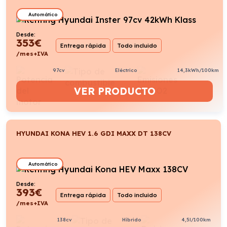
Automático
Desde:
353
€
Entrega rápida
Todo incluido
/mes+IVA
97cv
Eléctrico
14,3kWh/100km
VER PRODUCTO
HYUNDAI KONA HEV 1.6 GDI MAXX DT 138CV
Automático
Desde:
393
€
Entrega rápida
Todo incluido
/mes+IVA
138cv
Híbrido
4,5l/100km