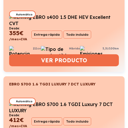
Automático
Desde:
355
€
Entrega rápida
Todo incluido
/mes+IVA
211cv
Híbrido
5,3l/100km
VER PRODUCTO
EBRO S700 1.6 TGDI LUXURY 7 DCT LUXURY
Automático
Desde:
412
€
Entrega rápida
Todo incluido
/mes+IVA