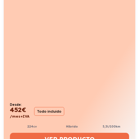
Desde:
452
€
Todo incluido
/mes+IVA
224cv
Híbrido
5,5l/100km