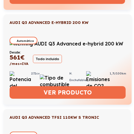
AUDI Q3 ADVANCED E-HYBRID 200 KW
Automático
Desde:
561
€
Todo incluido
/mes+IVA
272cv
H.
1,7l/100km
Enchufable
VER PRODUCTO
AUDI Q3 ADVANCED TFSI 110KW S TRONIC