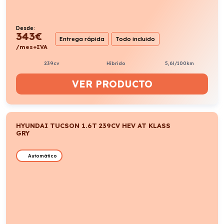
Desde:
343
€
Entrega rápida
Todo incluido
/mes+IVA
239cv
Híbrido
5,6l/100km
VER PRODUCTO
HYUNDAI TUCSON 1.6T 239CV HEV AT KLASS
GRY
Automático