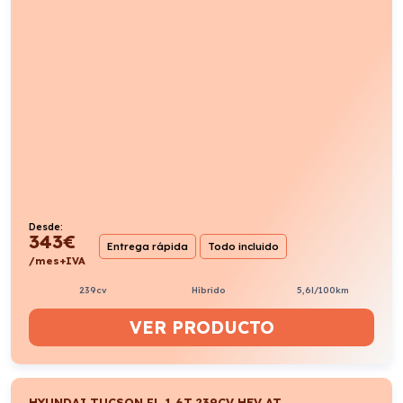
Desde:
343
€
Entrega rápida
Todo incluido
/mes+IVA
239cv
Híbrido
5,6l/100km
VER PRODUCTO
HYUNDAI TUCSON FL 1.6T 239CV HEV AT