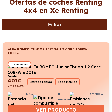
Ofertas de coches Renting
4x4 en Xe Renting
Filtrar
ALFA ROMEO JUNIOR IBRIDA 1.2 CORE 108KW
EDCT6
Automático
Desde:
401
€
Entrega rápida
Todo incluido
/mes+IVA
136cv
H.
4,9l/100km
Gasolina
VER PRODUCTO