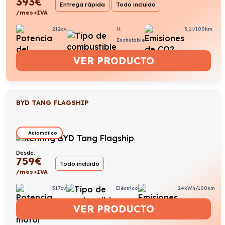
393
€
Entrega rápida
Todo incluido
/mes+IVA
212cv
H.
3,1l/100km
Enchufable
VER PRODUCTO
BYD TANG FLAGSHIP
Automático
Desde:
759
€
Todo incluido
/mes+IVA
517cv
Eléctrico
24kWh/100km
VER PRODUCTO