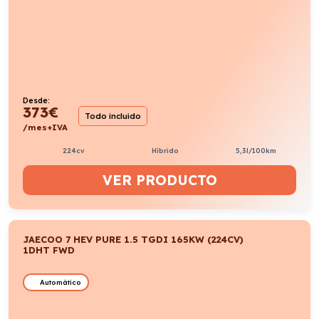
Desde:
373
€
Todo incluido
/mes+IVA
224cv
Híbrido
5,3l/100km
VER PRODUCTO
JAECOO 7 HEV PURE 1.5 TGDI 165KW (224CV)
1DHT FWD
Automático