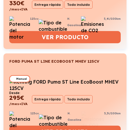
330
€
Entrega rápida
Todo incluido
/mes+IVA
125cv
H.
5,4l/100km
Gasolina
VER PRODUCTO
FORD PUMA ST LINE ECOBOOST MHEV 125CV
Manual
Desde:
295
€
Entrega rápida
Todo incluido
/mes+IVA
125cv
H.
5,5l/100km
Gasolina