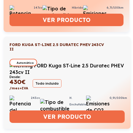
147cv
Híbrido
6,7l/100km
VER PRODUCTO
FORD KUGA ST-LINE 2.5 DURATEC PHEV 243CV
II
Automático
Desde:
430
€
Todo incluido
/mes+IVA
243cv
H.
0,9l/100km
Enchufable
VER PRODUCTO