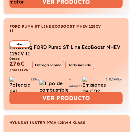
VER PRODUCTO
FORD PUMA ST LINE ECOBOOST MHEV 125CV
II
Manual
Desde:
276
€
Entrega rápida
Todo incluido
/mes+IVA
125cv
H.
5,5l/100km
Gasolina
VER PRODUCTO
HYUNDAI INSTER 97CV 42KWH KLASS