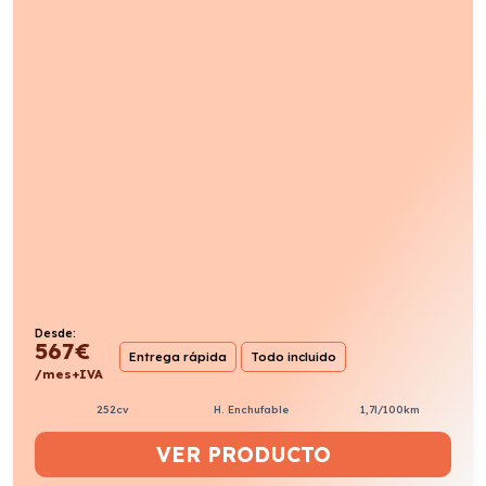
Desde:
567
€
Entrega rápida
Todo incluido
/mes+IVA
252cv
H. Enchufable
1,7l/100km
VER PRODUCTO