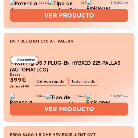
120cv
GLP
5,7l/100km
VER PRODUCTO
DS 7 BLUEHDI 130 AT. PALLAS
Automático
Desde:
399
€
Entrega rápida
Todo incluido
/mes+IVA
130cv
Diésel
5,5l/100km
VER PRODUCTO
EBRO S400 1.5 DHE HEV EXCELLENT CVT