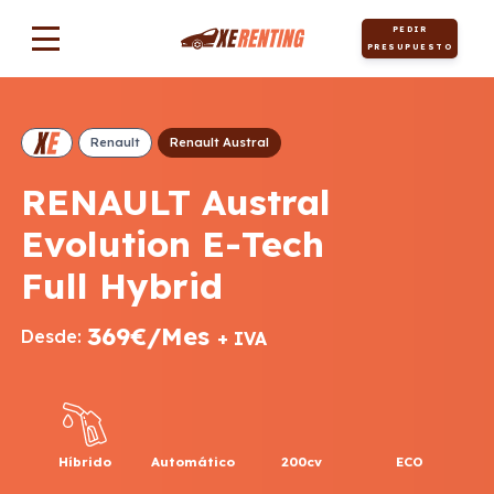
PEDIR
PRESUPUESTO
Renault
Renault Austral
RENAULT Austral
Evolution E-Tech
Full Hybrid
369€/Mes
Desde:
+ IVA
Híbrido
Automático
200cv
ECO