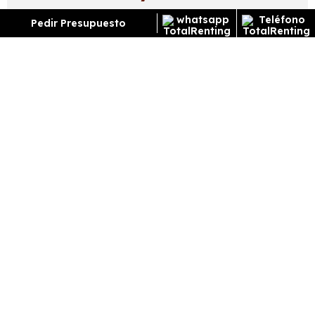
Pedir Presupuesto
Exterior
Interior
Tecnología
Seguridad
Pack spare wheel rueda de emergencia 17” (43 cm) +
falso suelo
maletero
Faros led adaptive vision (con función antiniebla
integrada)
Luces traseras led con efecto 3D e intermitentes
traseros dinámicos
Cristales traseros ligeramente tintados
Llantas de aleación bitono 18” (46 cm) life
Luna térmica trasera
Retrovisores eléctricos y abatibles + calefactables