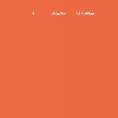
5
102g/Km
4,5l/100km