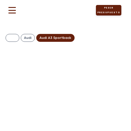
PEDIR
PRESUPUESTO
Audi
Audi A3 Sportback
AUDI A3 Sportback
Advanced TFSI S
Tronic
337€/Mes
Desde:
+ IVA
Híbrido
Automático
150cv
ECO
gasolina