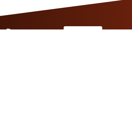
Escríbenos
ARCA IDEAL
undai
Kia
at
Volkswagen
ugeot
Opel
ep
Renault
di
Omoda
cia
Mazda
rd
Todas las
marcas