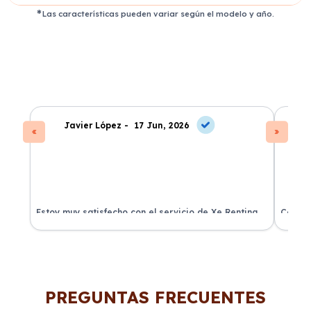
Las características pueden variar según el modelo y año.
Javier López -
17 Jun, 2026
Estoy muy satisfecho con el servicio de Xe Renting.
Contra
La atención fue excelente y el coche llegó en
experie
perfectas condiciones.
recomi
PREGUNTAS FRECUENTES