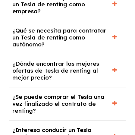
un Tesla de renting como
crediticia y un pago inicial.
empresa?
Necesitarás el CIF de la empresa,
¿Qué se necesita para contratar
documentación financiera y, en algunos
un Tesla de renting como
casos, un informe de solvencia de la empresa
autónomo?
y un pago inicial.
Se necesita DNI/NIE, alta en el régimen de
¿Dónde encontrar las mejores
autónomos, justificante de ingresos y, en
ofertas de Tesla de renting al
algunos casos, un informe fiscal y un pago
mejor precio?
inicial.
En nuestra página web podrás encontrar las
¿Se puede comprar el Tesla una
mejores ofertas de vehículos de renting con
vez finalizado el contrato de
todos los gastos incluidos y sin pagar
renting?
entradas.
Sí, en algunos casos, al final del contrato de
¿Interesa conducir un Tesla
renting se puede adquirir el coche. En este