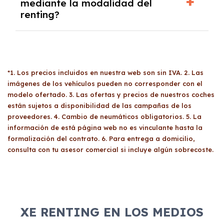
mediante la modalidad del
caso tendrán que analizar los años, la
renting?
cantidad de kilómetros recorridos y el coste
del mercado actual.
El renting puede ser ventajoso si prefieres una
cuota fija mensual, sin preocuparte de
mantenimiento, seguro o depreciación, y si te
gusta cambiar de coche cada pocos años.
*1. Los precios incluidos en nuestra web son sin IVA. 2. Las
imágenes de los vehículos pueden no corresponder con el
modelo ofertado. 3. Las ofertas y precios de nuestros coches
están sujetos a disponibilidad de las campañas de los
proveedores. 4. Cambio de neumáticos obligatorios. 5. La
información de está página web no es vinculante hasta la
formalización del contrato. 6. Para entrega a domicilio,
consulta con tu asesor comercial si incluye algún sobrecoste.
XE RENTING EN LOS MEDIOS