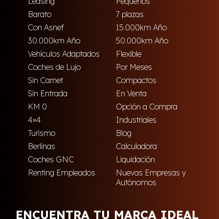
Leasing
Pequeños
Barato
7 plazas
Con Asnef
15.000km Año
30.000km Año
50.000km Año
Vehículos Adaptados
Flexible
Coches de Lujo
Por Meses
Sin Carnet
Compactos
Sin Entrada
En Venta
KM 0
Opción a Compra
4×4
Industriales
Turismo
Blog
Berlinas
Calculadora
Coches GNC
Liquidación
Renting Empleados
Nuevas Empresas y
Autónomos
ENCUENTRA TU MARCA IDEAL