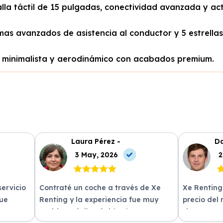
lla táctil de 15 pulgadas, conectividad avanzada y ac
mas avanzados de asistencia al conductor y 5 estrella
o minimalista y aerodinámico con acabados premium.
Laura Pérez -
Da
3 May, 2026
2
servicio
Contraté un coche a través de Xe
Xe Renting
fue
Renting y la experiencia fue muy
precio del
n
positiva. Fácil y rápido, ¡los
sin sorpres