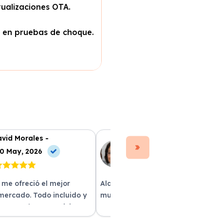
tualizaciones OTA.
s en pruebas de choque.
vid Morales -
Ana Ruiz -
0 May, 2026
10 Jun, 2026
 me ofreció el mejor
Alquilar un coche con Xe Renting
 mercado. Todo incluido y
muy sencillo. Tienen una gran
as. ¡Excelente servicio!
variedad y el trato fue excepcion