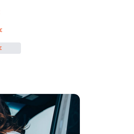
€
 €
€