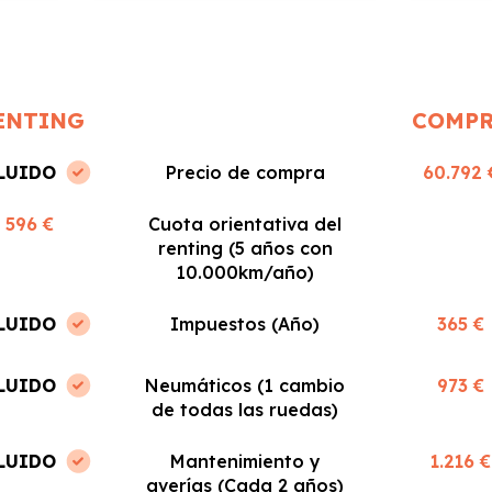
recomiendo!
ENTING
COMP
LUIDO
Precio de compra
60.792 
596 €
Cuota orientativa del
renting (5 años con
10.000km/año)
LUIDO
Impuestos (Año)
365 €
LUIDO
Neumáticos (1 cambio
973 €
de todas las ruedas)
LUIDO
Mantenimiento y
1.216 €
averías (Cada 2 años)