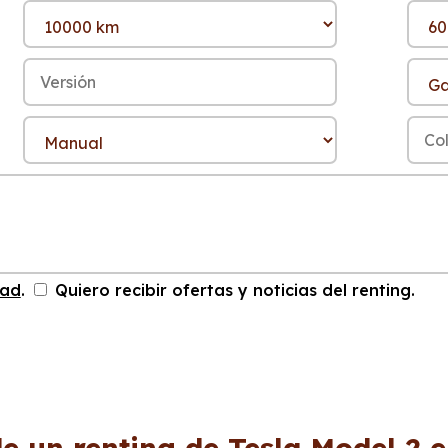
dad
.
Quiero recibir ofertas y noticias del renting.
e un renting de Tesla Model 2 