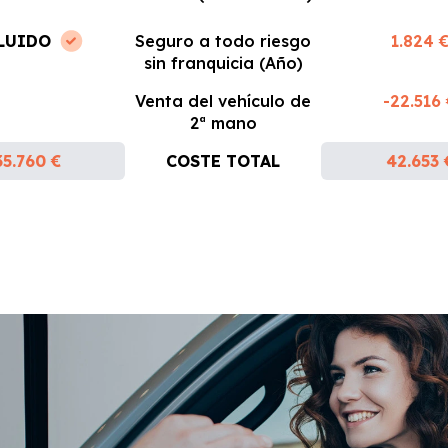
LUIDO
Seguro a todo riesgo
1.824 
sin franquicia (Año)
Venta del vehículo de
-22.516
2ª mano
35.760 €
COSTE TOTAL
42.653 