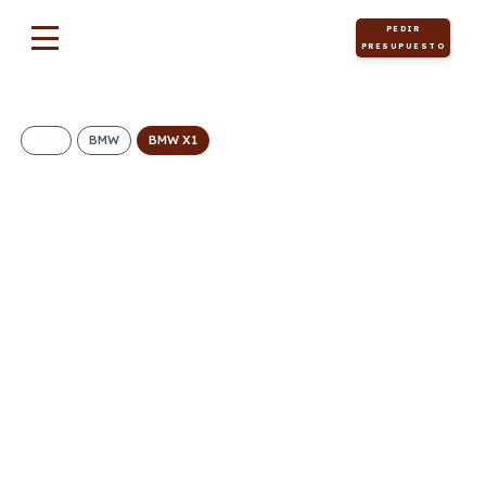
PEDIR
PRESUPUESTO
BMW
BMW X1
BMW X1 sDrive20d
476€/Mes
Desde:
+ IVA
Híbrido diésel
Automático
163cv
ECO
5
117g/Km
4,5l/100km