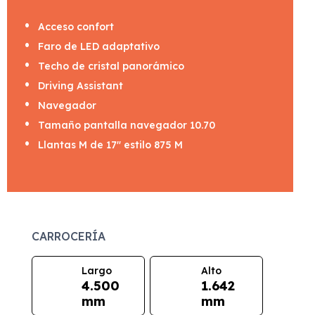
Acceso confort
Faro de LED adaptativo
Techo de cristal panorámico
Driving Assistant
Navegador
Tamaño pantalla navegador 10.70
Llantas M de 17" estilo 875 M
CARROCERÍA
Largo
Alto
4.500
1.642
mm
mm