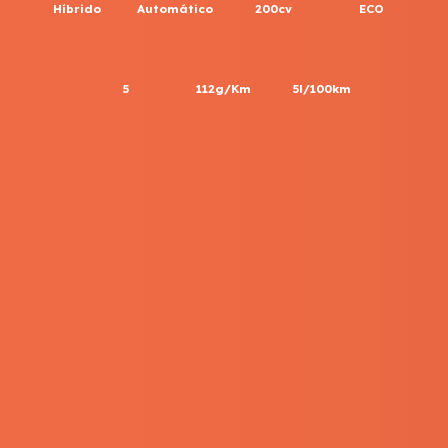
Híbrido
Automático
200cv
ECO
5
112g/Km
5l/100km