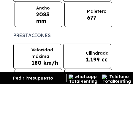
Ancho
Maletero
2083
677
mm
PRESTACIONES
Velocidad
Cilindrada
máxima
1.199 cc
180 km/h
Pedir Presupuesto
Aceleración
Tracción
9 seg
Delantera
CONSUMO Y EMISIONES
Emisiones
112
g/km