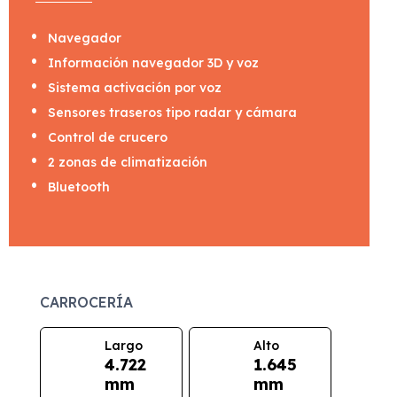
Navegador
Información navegador 3D y voz
Sistema activación por voz
Sensores traseros tipo radar y cámara
Control de crucero
2 zonas de climatización
Bluetooth
CARROCERÍA
Largo
Alto
4.722
1.645
mm
mm