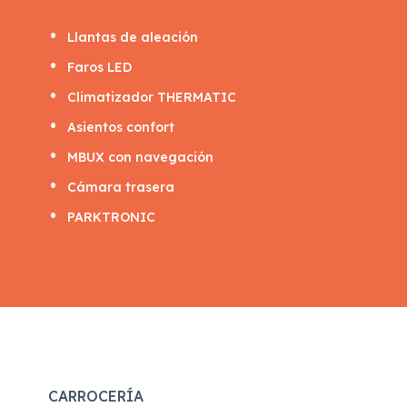
Llantas de aleación
Faros LED
Climatizador THERMATIC
Asientos confort
MBUX con navegación
Cámara trasera
PARKTRONIC
CARROCERÍA