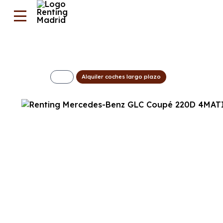
Alquiler coches largo plazo
Mercedes-Benz 
898€/Mes
Desde:
+ IVA
Combustible
Transmisión
Motor
Dis
Híbrido diésel
Automático
197cv