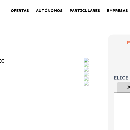
OFERTAS
AUTÓNOMOS
PARTICULARES
EMPRESAS
GLC Coupé 220D 4MAT
ELIGE
3
tintivo
Puertas
Emisiones
Consumo
ECO
5
133g/Km
5,1l/100km