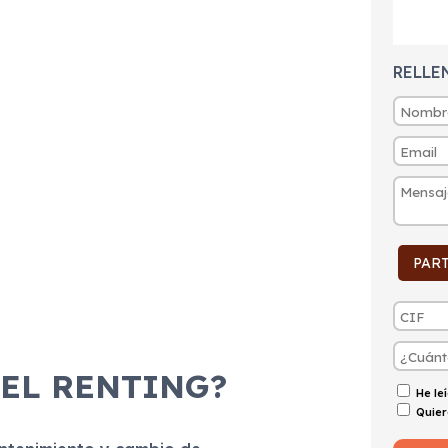
RELLE
PAR
 EL RENTING?
He le
Quier