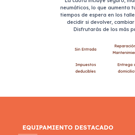
La cuota incluye seguro, m
neumáticos, lo que aumenta t
tiempos de espera en los tall
decidir si devolver, cambia
Disfrutarás de los más 
Reparació
Sin Entrada
Mantenimie
Impuestos
Entrega 
deducibles
domicilio
EQUIPAMIENTO DESTACADO