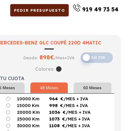
919 49 73 54
PEDIR PRESUPUESTO
MERCEDES-BENZ GLC COUPÉ 220D 4MATIC
898
€
Desde:
/Mes+IVA
Sin IVA
IC
Colores:
 TU CUOTA
6 Meses
48 Meses
60 Meses
10000 Km
964
€/MES
+ IVA
15000 Km
998
€/MES
+ IVA
20000 Km
1036
€/MES
+ IVA
25000 Km
1073
€/MES
+ IVA
30000 Km
1108
€/MES
+ IVA