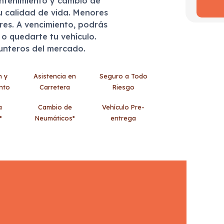
antenimiento y cambio de
u calidad de vida. Menores
eres. A vencimiento, podrás
r o quedarte tu vehículo.
punteros del mercado.
n y
Asistencia en
Seguro a Todo
nto
Carretera
Riesgo
a
Cambio de
Vehículo Pre-
*
Neumáticos*
entrega