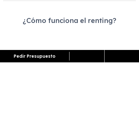
¿Cómo funciona el renting?
ENCUENTRA TU FAVORITO
Pedir Presupuesto
Escoge el vehículo de renting que quieres para
conocer toda la información y características del
vehículo.
CONTACTA CON NOSOTROS