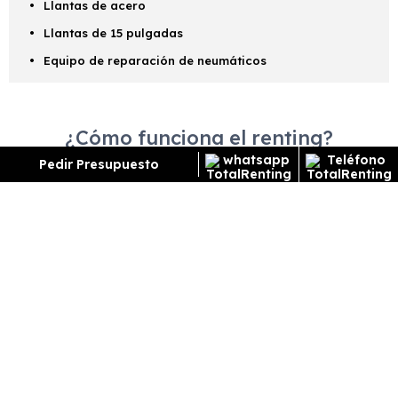
Llantas de acero
Llantas de 15 pulgadas
Equipo de reparación de neumáticos
¿Cómo funciona el renting?
Pedir Presupuesto
ENCUENTRA TU FAVORITO
Escoge el vehículo de renting que quieres para
conocer toda la información y características del
vehículo.