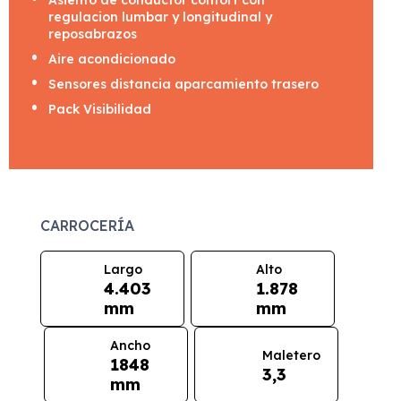
Asiento de conductor confort con
regulacion lumbar y longitudinal y
reposabrazos
Aire acondicionado
Sensores distancia aparcamiento trasero
Pack Visibilidad
CARROCERÍA
Largo
Alto
4.403
1.878
mm
mm
Ancho
Maletero
1848
3,3
mm