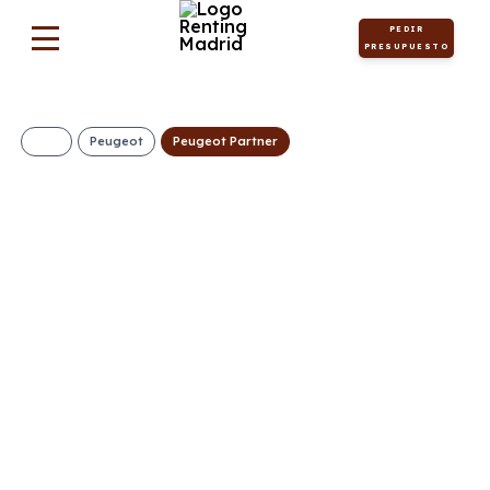
PEDIR
PRESUPUESTO
Peugeot
Peugeot Partner
Peugeot Partner
Furgón M Diésel
100CV Man
299€/Mes
Desde:
+ IVA
Diésel
Manual
100cv
C