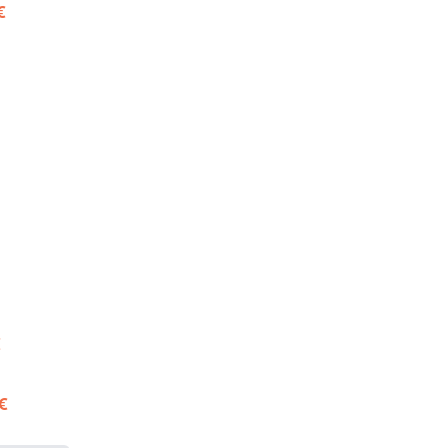
€
€
 €