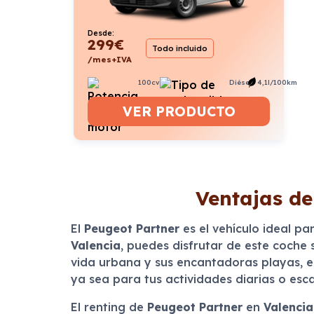
Desde:
299
€
Todo incluido
/mes+IVA
100cv
Diésel
4,1l/100km
VER PRODUCTO
Ventajas de
El
Peugeot Partner
es el vehículo ideal pa
Valencia
, puedes disfrutar de este coche
vida urbana y sus encantadoras playas, es
ya sea para tus actividades diarias o es
El renting de
Peugeot Partner
en
Valencia