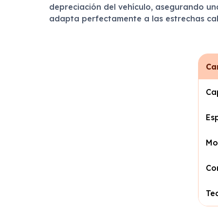
depreciación del vehículo, asegurando una
adapta perfectamente a las estrechas call
Ca
Ca
Es
Mo
Co
Te