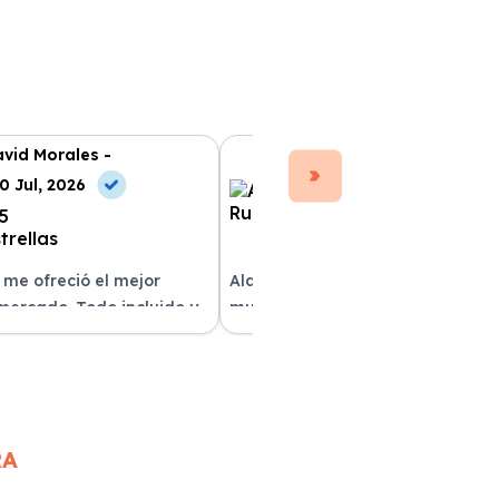
vid Morales -
Ana Ruiz -
0 Jul, 2026
10 May, 2026
 me ofreció el mejor
Alquilar un coche con Xe Renting
 mercado. Todo incluido y
muy sencillo. Tienen una gran
as. ¡Excelente servicio!
variedad y el trato fue excepcion
RA