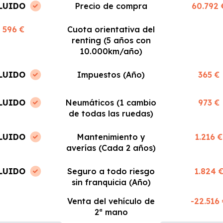
LUIDO
Precio de compra
60.792 
596 €
Cuota orientativa del
renting (5 años con
10.000km/año)
LUIDO
Impuestos (Año)
365 €
LUIDO
Neumáticos (1 cambio
973 €
de todas las ruedas)
LUIDO
Mantenimiento y
1.216 €
averías (Cada 2 años)
LUIDO
Seguro a todo riesgo
1.824 
sin franquicia (Año)
Venta del vehículo de
-22.516
2ª mano