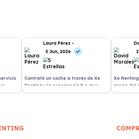
Laura Pérez -
Da
3 Jun, 2026
2
servicio
Contraté un coche a través de Xe
Xe Renting
fue
Renting y la experiencia fue muy
precio del
n
positiva. Fácil y rápido, ¡los
sin sorpres
recomiendo!
ENTING
COMP