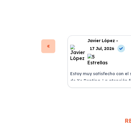
Javier López -
17 Jul, 2026
Estoy muy satisfecho con el 
de Xe Renting. La atención 
excelente y el coche llegó e
perfectas condiciones.
R