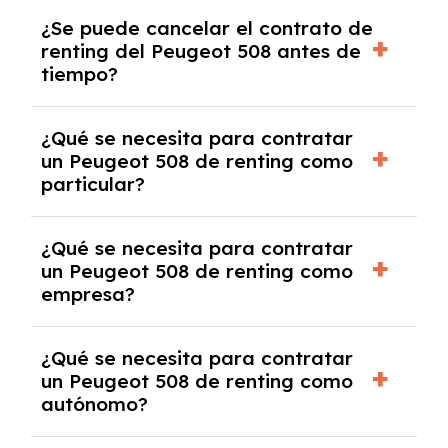
No, con el renting tienes la ventaja de que no
¿Se puede cancelar el contrato de
tendrás que pagar ningún tipo de entrada
renting del Peugeot 508 antes de
salvo en casos que lo exija el proveedor
tiempo?
debido al resultado del estudio de viabilidad
económica.
Generalmente, puedes rescindir el contrato,
¿Qué se necesita para contratar
pero puede haber penalizaciones por
un Peugeot 508 de renting como
cancelación anticipada. Es importante revisar
particular?
las condiciones del contrato y hablar con un
experto que te asesore.
Se requiere DNI/NIE, justificante de ingresos
¿Qué se necesita para contratar
y, en algunos casos, una consulta de solvencia
un Peugeot 508 de renting como
crediticia y un pago inicial.
empresa?
Necesitarás el CIF de la empresa,
¿Qué se necesita para contratar
documentación financiera y, en algunos
un Peugeot 508 de renting como
casos, un informe de solvencia de la empresa
autónomo?
y un pago inicial.