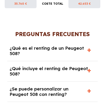
35.760 €
COSTE TOTAL
42.653 €
PREGUNTAS FRECUENTES
¿Qué es el renting de un Peugeot
508?
El renting de un Peugeot 508 es un contrato
¿Qué incluye el renting de Peugeot
de alquiler a largo plazo en el que pagas una
508?
cuota mensual fija por el uso del coche
durante un periodo determinado,
El renting incluye el uso y disfrute del coche,
generalmente entre 2 y 5 años.
¿Se puede personalizar un
seguro a todo riesgo, mantenimiento,
Peugeot 508 con renting?
reparaciones, impuestos, asistencia en
carretera y gestión de la documentación.
Sí, puedes personalizar el coche con ciertas