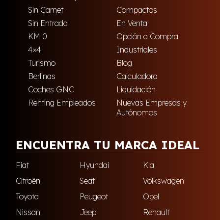
Sin Carnet
Compactos
Sin Entrada
En Venta
KM 0
Opción a Compra
4×4
Industriales
Turismo
Blog
Berlinas
Calculadora
Coches GNC
Liquidación
Renting Empleados
Nuevas Empresas y
Autónomos
ENCUENTRA TU MARCA IDEAL
Fiat
Hyundai
Kia
Citroën
Seat
Volkswagen
Toyota
Peugeot
Opel
Nissan
Jeep
Renault