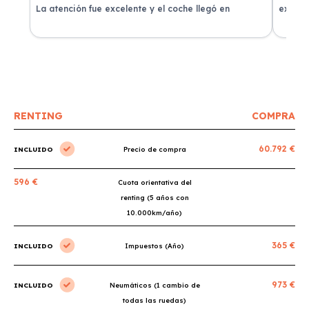
La atención fue excelente y el coche llegó en
experie
perfectas condiciones.
recomi
RENTING
COMPRA
60.792 €
INCLUIDO
Precio de compra
596 €
Cuota orientativa del
renting (5 años con
10.000km/año)
365 €
INCLUIDO
Impuestos (Año)
973 €
INCLUIDO
Neumáticos (1 cambio de
todas las ruedas)