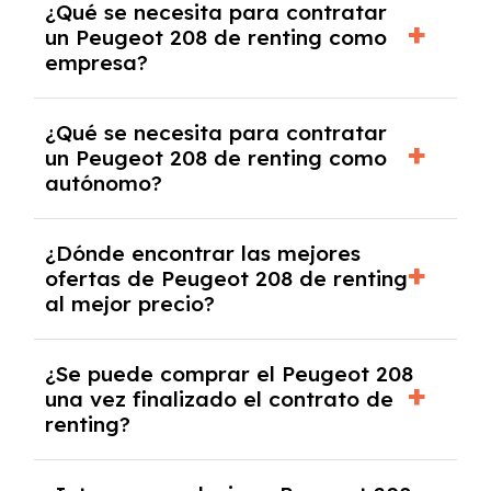
¿Qué se necesita para contratar
y, en algunos casos, una consulta de solvencia
un Peugeot 208 de renting como
crediticia y un pago inicial.
empresa?
Necesitarás el CIF de la empresa,
¿Qué se necesita para contratar
documentación financiera y, en algunos
un Peugeot 208 de renting como
casos, un informe de solvencia de la empresa
autónomo?
y un pago inicial.
Se necesita DNI/NIE, alta en el régimen de
¿Dónde encontrar las mejores
autónomos, justificante de ingresos y, en
ofertas de Peugeot 208 de renting
algunos casos, un informe fiscal y un pago
al mejor precio?
inicial.
En nuestra página web podrás encontrar las
¿Se puede comprar el Peugeot 208
mejores ofertas de vehículos de renting con
una vez finalizado el contrato de
todos los gastos incluidos y sin pagar
renting?
entradas.
Sí, en algunos casos, al final del contrato de