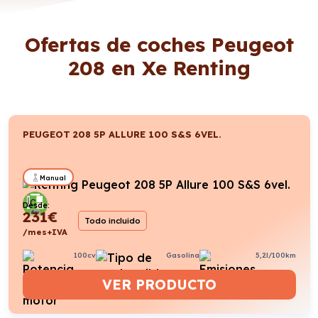
Ofertas de coches Peugeot
208 en Xe Renting
PEUGEOT 208 5P ALLURE 100 S&S 6VEL.
Manual
Desde:
231
€
Todo incluido
/mes+IVA
100cv
Gasolina
5,2l/100km
VER PRODUCTO