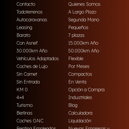
Contacto
Quienes Somos
Todoterrenos
A Largo Plazo
Autocaravanas
Segunda Mano
Leasing
Pequeños
Barato
7 plazas
Con Asnef
15.000km Año
30.000km Año
50.000km Año
Vehículos Adaptados
Flexible
Coches de Lujo
Por Meses
Sin Carnet
Compactos
Sin Entrada
En Venta
KM 0
Opción a Compra
4×4
Industriales
Turismo
Blog
Berlinas
Calculadora
Coches GNC
Liquidación
Renting Empleados
Nuevas Empresas y