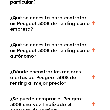
particular?
las condiciones del contrato y hablar con un
experto que te asesore.
Se requiere DNI/NIE, justificante de ingresos
¿Qué se necesita para contratar
y, en algunos casos, una consulta de solvencia
un Peugeot 5008 de renting como
crediticia y un pago inicial.
empresa?
Necesitarás el CIF de la empresa,
¿Qué se necesita para contratar
documentación financiera y, en algunos
un Peugeot 5008 de renting como
casos, un informe de solvencia de la empresa
autónomo?
y un pago inicial.
Se necesita DNI/NIE, alta en el régimen de
¿Dónde encontrar las mejores
autónomos, justificante de ingresos y, en
ofertas de Peugeot 5008 de
algunos casos, un informe fiscal y un pago
renting al mejor precio?
inicial.
En nuestra página web podrás encontrar las
¿Se puede comprar el Peugeot
mejores ofertas de vehículos de renting con
5008 una vez finalizado el
todos los gastos incluidos y sin pagar