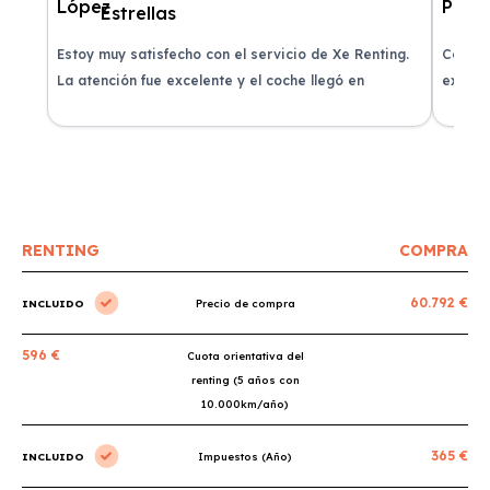
Estoy muy satisfecho con el servicio de Xe Renting.
Contra
La atención fue excelente y el coche llegó en
experie
perfectas condiciones.
recomi
RENTING
COMPRA
60.792 €
INCLUIDO
Precio de compra
596 €
Cuota orientativa del
renting (5 años con
10.000km/año)
365 €
INCLUIDO
Impuestos (Año)