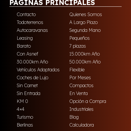
PÁGINAS PRINCIPALES
Contacto
Quienes Somos
Todoterrenos
A Largo Plazo
Autocaravanas
Segunda Mano
Leasing
Pequeños
Barato
7 plazas
Con Asnef
15.000km Año
30.000km Año
50.000km Año
Vehículos Adaptados
Flexible
Coches de Lujo
Por Meses
Sin Carnet
Compactos
Sin Entrada
En Venta
KM 0
Opción a Compra
4×4
Industriales
Turismo
Blog
Berlinas
Calculadora