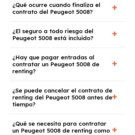
¿Qué ocurre cuando finaliza el
contrato y puede variar entre 10,000 y
contrato del Peugeot 5008?
30,000 km anuales. Si excedes ese límite,
puede haber un cargo adicional.
Al finalizar el contrato, puedes devolver el
¿El seguro a todo riesgo del
coche, renovarlo por uno nuevo o, en algunos
Peugeot 5008 está incluido?
casos, comprarlo a un precio previamente
acordado.
Con el renting podrás disfrutar de un Peugeot
¿Hay que pagar entradas al
5008 con el seguro a todo riesgo sin
contratar un Peugeot 5008 de
franquicia incluido dentro de las cuotas
renting?
mensuales.
No, con el renting tienes la ventaja de que no
¿Se puede cancelar el contrato de
tendrás que pagar ningún tipo de entrada
renting del Peugeot 5008 antes de
salvo en casos que lo exija el proveedor
tiempo?
debido al resultado del estudio de viabilidad
económica.
Generalmente, puedes rescindir el contrato,
¿Qué se necesita para contratar
pero puede haber penalizaciones por
un Peugeot 5008 de renting como
cancelación anticipada. Es importante revisar