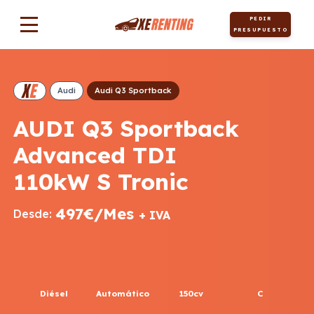
PEDIR
PRESUPUESTO
Audi
Audi Q3 Sportback
AUDI Q3 Sportback
Advanced TDI
110kW S Tronic
497€/Mes
Desde:
+ IVA
Diésel
Automático
150cv
C