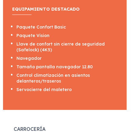
EQUIPAMIENTO DESTACADO
Paquete Confort Basic
Paquete Vision
Llave de confort sin cierre de seguridad
(Safelock) (4K5)
Navegador
Tamaño pantalla navegador 12.80
Control climatización en asientos
delanteros/traseros
Servocierre del maletero
CARROCERÍA