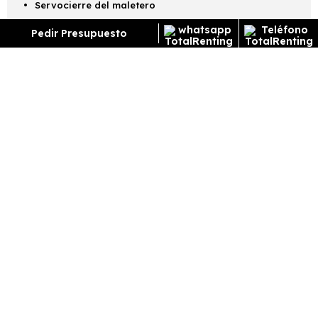
Servocierre del maletero
Pedir Presupuesto
¿Cómo funciona el renting?
ENCUENTRA TU FAVORITO
Escoge el vehículo de renting que quieres para
conocer toda la información y características del
vehículo.