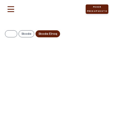
PEDIR
PRESUPUESTO
Skoda
Skoda Elroq
SKODA Elroq
150kW (204CV)
63kWh
505€/Mes
Desde:
+ IVA
Eléctrico
Automático
204cv
0