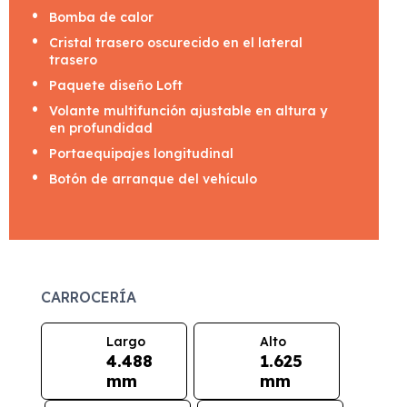
Bomba de calor
Cristal trasero oscurecido en el lateral
trasero
Paquete diseño Loft
Volante multifunción ajustable en altura y
en profundidad
Portaequipajes longitudinal
Botón de arranque del vehículo
CARROCERÍA
Largo
Alto
4.488
1.625
mm
mm