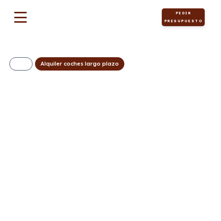
PEDIR
PRESUPUESTO
Alquiler coches largo plazo
Hyundai Tucson FL
1.6T 239CV HEV AT
Klass
440€/Mes
Desde:
+ IVA
Híbrido
Automático
239cv
ECO