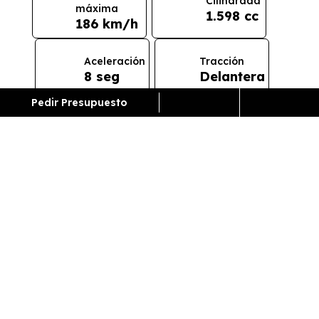
Cilindrada
máxima
1.598 cc
186 km/h
Aceleración
Tracción
8 seg
Delantera
Pedir Presupuesto
CONSUMO Y EMISIONES
Emisiones
126
g/km
¿Cómo funciona el renting?