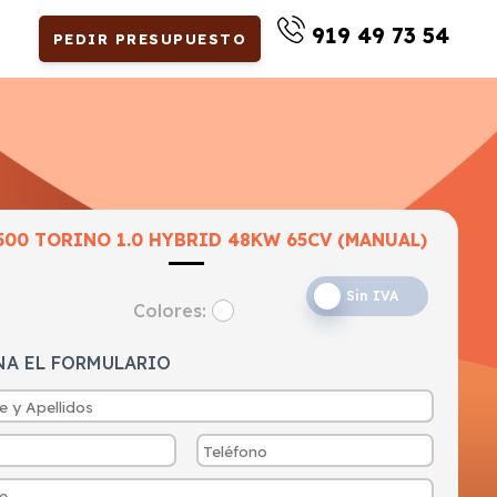
919 49 73 54
PEDIR PRESUPUESTO
65CV
500 TORINO 1.0 HYBRID 48KW 65CV (MANUAL)
Sin IVA
Colores:
NA EL FORMULARIO