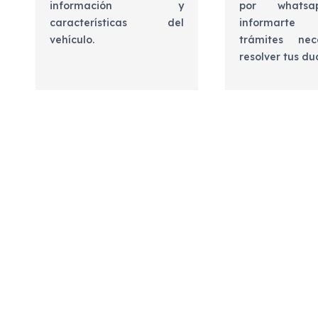
información y
por whats
características del
informart
vehículo.
trámites nec
resolver tus d