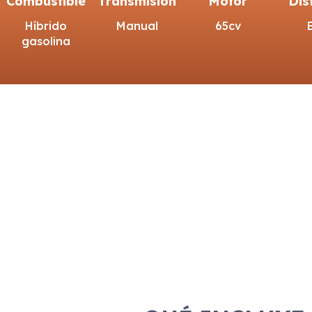
Combustible
Transmisión
Motor
Dis
Híbrido
Manual
65cv
gasolina