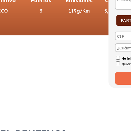
tintivo
Puertas
Emisiones
Consumo
ECO
3
119g/Km
5,3l/100km
PAR
He le
Quier