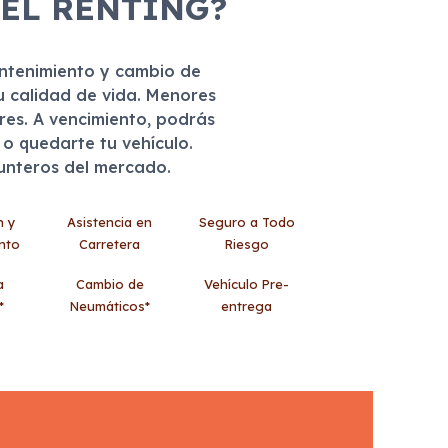
 EL RENTING?
antenimiento y cambio de
u calidad de vida. Menores
eres. A vencimiento, podrás
r o quedarte tu vehículo.
punteros del mercado.
n y
Asistencia en
Seguro a Todo
nto
Carretera
Riesgo
a
Cambio de
Vehículo Pre-
*
Neumáticos*
entrega