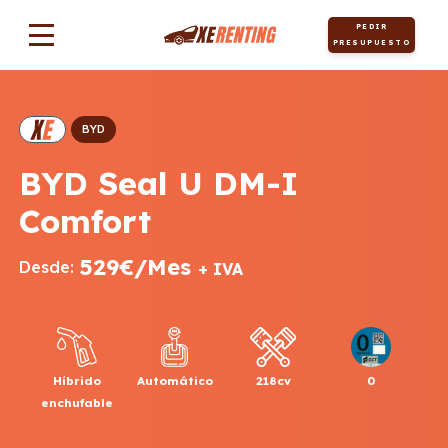
PEDIR
PRESUPUESTO
BYD
BYD Seal U DM-I
Comfort
529€/Mes
Desde:
+ IVA
Híbrido
Automático
218cv
0
enchufable