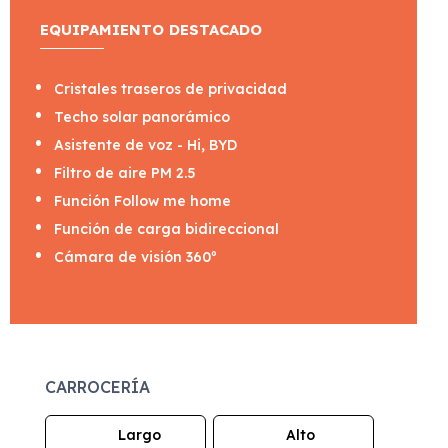
EQUIPAMIENTO DESTACADO
Cristales traseros de privacidad
Techo solar panorámico
Asistente de voz - Hi, BYD
Filtro de aire PM 2.5
Función Follow me home
Función de carga bidireccional
Cámara de visión 360º
CARROCERÍA
Largo
Alto