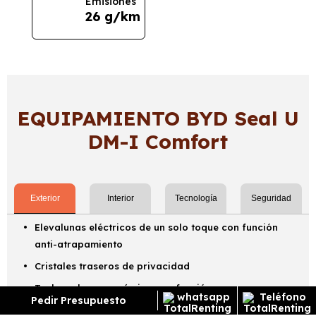
Emisiones
26 g/km
EQUIPAMIENTO BYD Seal U
DM-I Comfort
Exterior
Interior
Tecnología
Seguridad
Elevalunas eléctricos de un solo toque con función
anti-atrapamiento
Cristales traseros de privacidad
Techo solar panorámico con función
Pedir Presupuesto
antiatrapamiento y cortinilla regulable