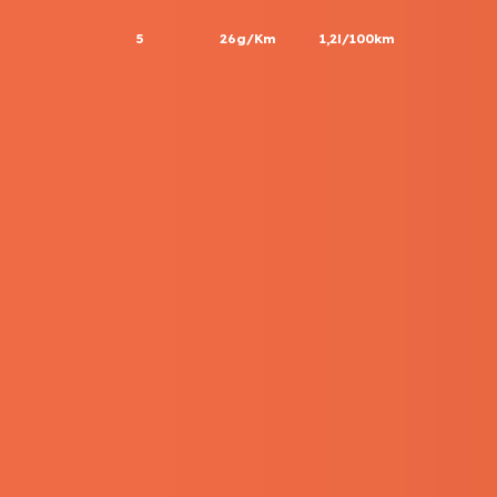
5
26g/Km
1,2l/100km