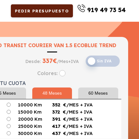
919 49 73 54
PEDIR PRESUPUESTO
D TRANSIT COURIER VAN 1.5 ECOBLUE TREND
337
€
Desde:
/Mes+IVA
Sin IVA
Trend
Colores:
 TU CUOTA
6 Meses
48 Meses
60 Meses
10000 Km
352
€/MES
+ IVA
15000 Km
372
€/MES
+ IVA
20000 Km
391
€/MES
+ IVA
25000 Km
417
€/MES
+ IVA
30000 Km
437
€/MES
+ IVA