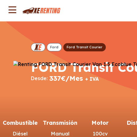
Ford
Ford Transit Courier
FORD Transit Cou
337€/Mes
Desde:
+ IVA
Combustible
Transmisión
Motor
Dis
Diésel
Manual
100cv