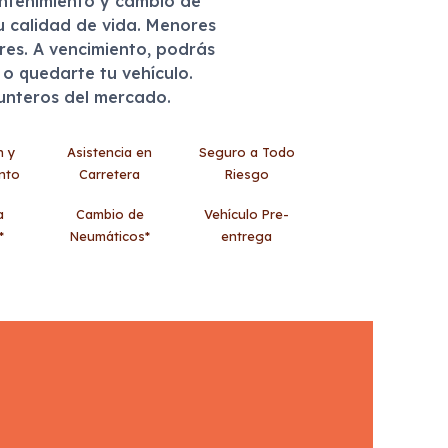
antenimiento y cambio de
u calidad de vida. Menores
eres. A vencimiento, podrás
r o quedarte tu vehículo.
punteros del mercado.
n y
Asistencia en
Seguro a Todo
nto
Carretera
Riesgo
a
Cambio de
Vehículo Pre-
*
Neumáticos*
entrega