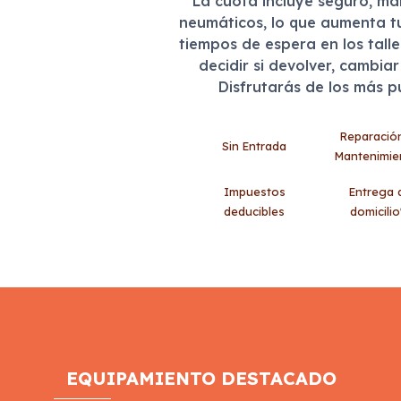
La cuota incluye seguro, m
neumáticos, lo que aumenta t
tiempos de espera en los tall
decidir si devolver, cambia
Disfrutarás de los más 
Reparació
Sin Entrada
Mantenimie
Impuestos
Entrega 
deducibles
domicilio
EQUIPAMIENTO DESTACADO