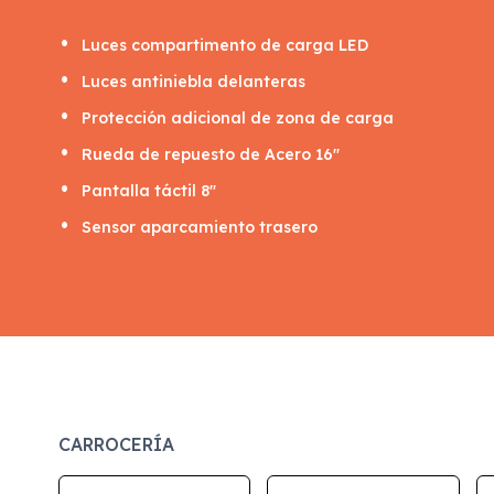
Luces compartimento de carga LED
Luces antiniebla delanteras
Protección adicional de zona de carga
Rueda de repuesto de Acero 16"
Pantalla táctil 8"
Sensor aparcamiento trasero
CARROCERÍA