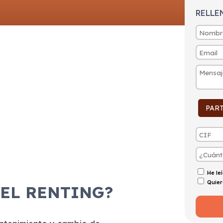
RELLE
PAR
He le
Quier
 EL RENTING?