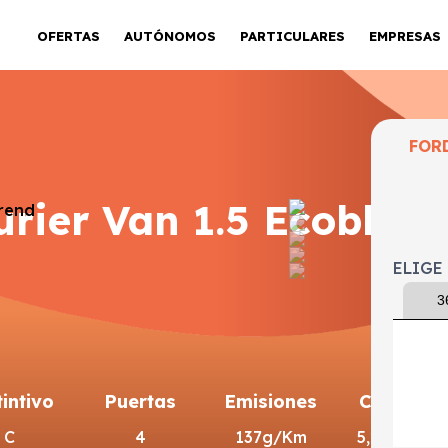
OFERTAS
AUTÓNOMOS
PARTICULARES
EMPRESAS
FOR
rier Van 1.5 Ecoblue 
ELIGE
3
tintivo
Puertas
Emisiones
Consumo
C
4
137g/Km
5,2l/100km