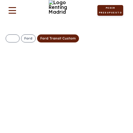
PEDIR
PRESUPUESTO
Ford
Ford Transit Custom
Ford Transit
Custom Kombi 2.0
EcoBlue 136CV 320
L2 Trend II
428€/Mes
Desde:
+ IVA