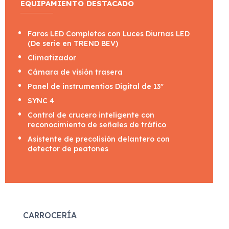
EQUIPAMIENTO DESTACADO
Faros LED Completos con Luces Diurnas LED
(De serie en TREND BEV)
Climatizador
Cámara de visión trasera
Panel de instrumentios Digital de 13"
SYNC 4
Control de crucero inteligente con
reconocimiento de señales de tráfico
Asistente de precolisión delantero con
detector de peatones
CARROCERÍA