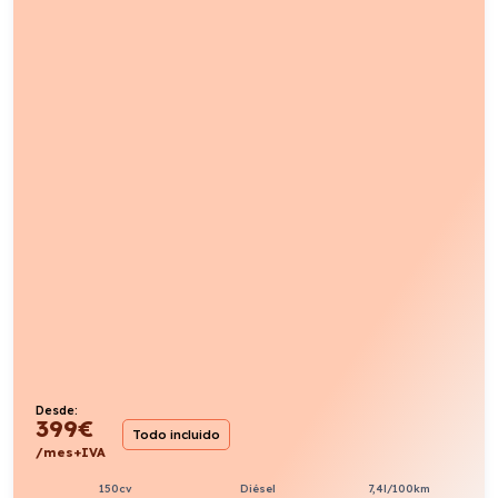
Desde:
399
€
Todo incluido
/mes+IVA
150cv
Diésel
7,4l/100km