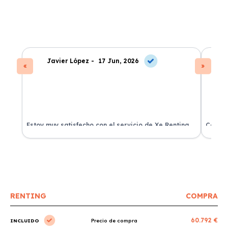
Javier López -
17 Jun, 2026
Estoy muy satisfecho con el servicio de Xe Renting.
Contra
La atención fue excelente y el coche llegó en
experie
perfectas condiciones.
recomi
RENTING
COMPRA
60.792 €
INCLUIDO
Precio de compra