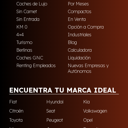
Coches de Lujo
Por Meses
Sin Carnet
Compactos
Sin Entrada
En Venta
KM 0
Opción a Compra
4×4
Industriales
Turismo
Blog
Berlinas
Calculadora
Coches GNC
Liquidación
Renting Empleados
Nuevas Empresas y
Autónomos
ENCUENTRA TU MARCA IDEAL
Fiat
Hyundai
Kia
Citroën
Seat
Volkswagen
Toyota
Peugeot
Opel