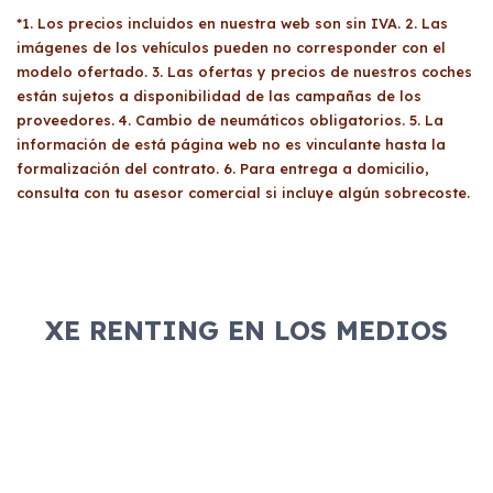
de un renting se evalúa caso por caso,
renting permite a las empresas deducir el
*1. Los precios incluidos en nuestra web son sin IVA. 2. Las
dependiendo de la situación económica del
100% del gasto e IVA, siempre que el vehículo
imágenes de los vehículos pueden no corresponder con el
cliente y el estudio de viabilidad realizado por
esté afecto a su actividad económica. Las
modelo ofertado. 3. Las ofertas y precios de nuestros coches
el proveedor. Factores como la antigüedad en
cuotas mensuales incluyen todos los gastos
están sujetos a disponibilidad de las campañas de los
la actividad, la situación financiera y la
proveedores. 4. Cambio de neumáticos obligatorios. 5. La
asociados al vehículo, lo que simplifica su
posible aparición en listas de morosidad
información de está página web no es vinculante hasta la
gestión.
pueden influir en esta decisión. En algunos
formalización del contrato. 6. Para entrega a domicilio,
casos, presentar un aval solvente puede
consulta con tu asesor comercial si incluye algún sobrecoste.
facilitar la aprobación del contrato de
renting.
XE RENTING EN LOS MEDIOS