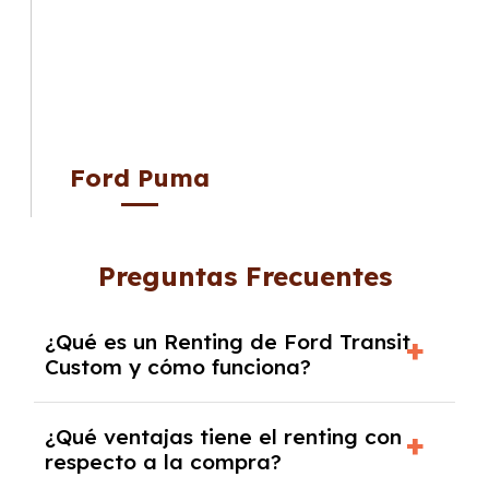
Ford Puma
Preguntas Frecuentes
¿Qué es un Renting de Ford Transit
Custom y cómo funciona?
El
Renting de Ford Transit Custom
es una
¿Qué ventajas tiene el renting con
modalidad de alquiler a medio o largo plazo
respecto a la compra?
que permite disfrutar de este vehículo sin