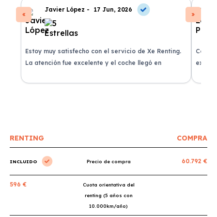
Javier López -
17 Jun, 2026
Estoy muy satisfecho con el servicio de Xe Renting.
Contra
La atención fue excelente y el coche llegó en
experie
perfectas condiciones.
recomi
RENTING
COMPRA
60.792 €
INCLUIDO
Precio de compra
596 €
Cuota orientativa del
renting (5 años con
10.000km/año)