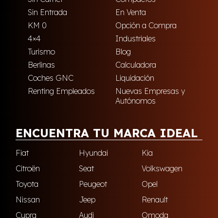
Sin Entrada
En Venta
KM 0
Opción a Compra
4×4
Industriales
Turismo
Blog
Berlinas
Calculadora
Coches GNC
Liquidación
Renting Empleados
Nuevas Empresas y
Autónomos
ENCUENTRA TU MARCA IDEAL
Fiat
Hyundai
Kia
Citroën
Seat
Volkswagen
Toyota
Peugeot
Opel
Nissan
Jeep
Renault
Cupra
Audi
Omoda