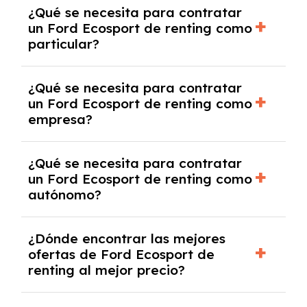
¿Qué se necesita para contratar
pero puede haber penalizaciones por
un Ford Ecosport de renting como
cancelación anticipada. Es importante revisar
particular?
las condiciones del contrato y hablar con un
experto que te asesore.
Se requiere DNI/NIE, justificante de ingresos
¿Qué se necesita para contratar
y, en algunos casos, una consulta de solvencia
un Ford Ecosport de renting como
crediticia y un pago inicial.
empresa?
Necesitarás el CIF de la empresa,
¿Qué se necesita para contratar
documentación financiera y, en algunos
un Ford Ecosport de renting como
casos, un informe de solvencia de la empresa
autónomo?
y un pago inicial.
Se necesita DNI/NIE, alta en el régimen de
¿Dónde encontrar las mejores
autónomos, justificante de ingresos y, en
ofertas de Ford Ecosport de
algunos casos, un informe fiscal y un pago
renting al mejor precio?
inicial.
En nuestra página web podrás encontrar las