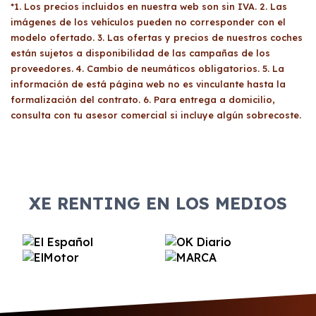
económica y, si se aprueba, se formaliza el
*1. Los precios incluidos en nuestra web son sin IVA. 2. Las
carné de conducir válido. No hay restricciones
contrato y se procede a la entrega del
imágenes de los vehículos pueden no corresponder con el
específicas sobre quién puede utilizar el
vehículo.
modelo ofertado. 3. Las ofertas y precios de nuestros coches
vehículo, aunque es recomendable revisar las
están sujetos a disponibilidad de las campañas de los
condiciones del contrato para evitar
proveedores. 4. Cambio de neumáticos obligatorios. 5. La
sorpresas.
información de está página web no es vinculante hasta la
formalización del contrato. 6. Para entrega a domicilio,
consulta con tu asesor comercial si incluye algún sobrecoste.
XE RENTING EN LOS MEDIOS