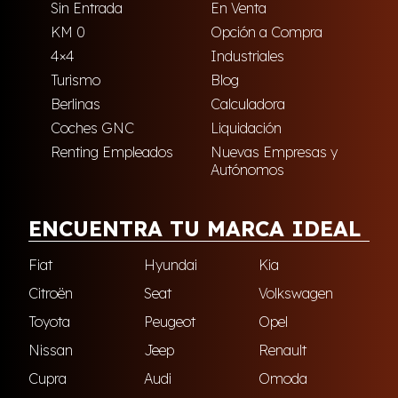
Sin Entrada
En Venta
KM 0
Opción a Compra
4×4
Industriales
Turismo
Blog
Berlinas
Calculadora
Coches GNC
Liquidación
Renting Empleados
Nuevas Empresas y
Autónomos
ENCUENTRA TU MARCA IDEAL
Fiat
Hyundai
Kia
Citroën
Seat
Volkswagen
Toyota
Peugeot
Opel
Nissan
Jeep
Renault
Cupra
Audi
Omoda