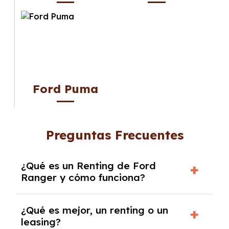
Ford Puma
Preguntas Frecuentes
¿Qué es un Renting de Ford
Ranger y cómo funciona?
El
Renting de Ford Ranger
es una modalidad
¿Qué es mejor, un renting o un
de alquiler a medio o largo plazo para este
leasing?