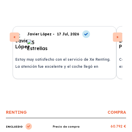
Javier López -
17 Jul, 2026
Estoy muy satisfecho con el servicio de Xe Renting.
Contra
La atención fue excelente y el coche llegó en
experie
perfectas condiciones.
recomi
RENTING
COMPRA
60.792 €
INCLUIDO
Precio de compra