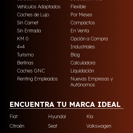
Vehículos Adaptados
Flexible
Coches de Lujo
Por Meses
Sin Carnet
Compactos
Sin Entrada
En Venta
KM 0
Opción a Compra
4×4
Industriales
Turismo
Blog
Berlinas
Calculadora
Coches GNC
Liquidación
Renting Empleados
Nuevas Empresas y
Autónomos
ENCUENTRA TU MARCA IDEAL
Fiat
Hyundai
Kia
Citroën
Seat
Volkswagen