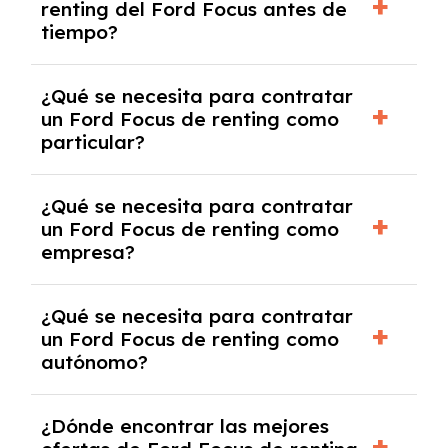
renting del Ford Focus antes de
salvo en casos que lo exija el proveedor
tiempo?
debido al resultado del estudio de viabilidad
económica.
Generalmente, puedes rescindir el contrato,
¿Qué se necesita para contratar
pero puede haber penalizaciones por
un Ford Focus de renting como
cancelación anticipada. Es importante revisar
particular?
las condiciones del contrato y hablar con un
experto que te asesore.
Se requiere DNI/NIE, justificante de ingresos
¿Qué se necesita para contratar
y, en algunos casos, una consulta de solvencia
un Ford Focus de renting como
crediticia y un pago inicial.
empresa?
Necesitarás el CIF de la empresa,
¿Qué se necesita para contratar
documentación financiera y, en algunos
un Ford Focus de renting como
casos, un informe de solvencia de la empresa
autónomo?
y un pago inicial.
Se necesita DNI/NIE, alta en el régimen de
¿Dónde encontrar las mejores
autónomos, justificante de ingresos y, en