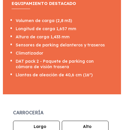
EQUIPAMIENTO DESTACADO
Volumen de carga (2,8 m3)
Longitud de carga 1,657 mm
Altura de carga 1,433 mm
Sensores de parking delanteros y traseros
Climatizador
DAT pack 2 - Paquete de parking con
cámara de visión trasera
Llantas de aleación de 40,6 cm (16")
CARROCERÍA
Largo
Alto