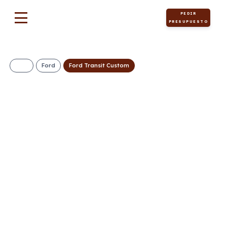
PEDIR
PRESUPUESTO
Ford
Ford Transit Custom
Ford Transit
Custom Kombi 2.0
EcoBlue 150Cv 320
L1 Trend M1 II
399€/Mes
Desde:
+ IVA