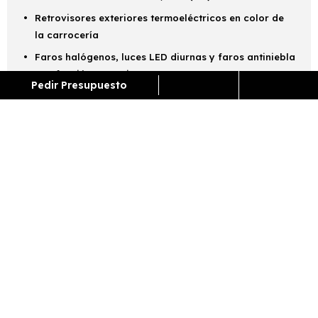
Retrovisores exteriores termoeléctricos en color de
la carrocería
Faros halógenos, luces LED diurnas y faros antiniebla
con función cornering
Pedir Presupuesto
Extremos de los paragolpes delantero y trasero del
color de la carrocería
¿Cómo funciona el renting?
ENCUENTRA TU FAVORITO
Escoge el vehículo de renting que quieres para
conocer toda la información y características del