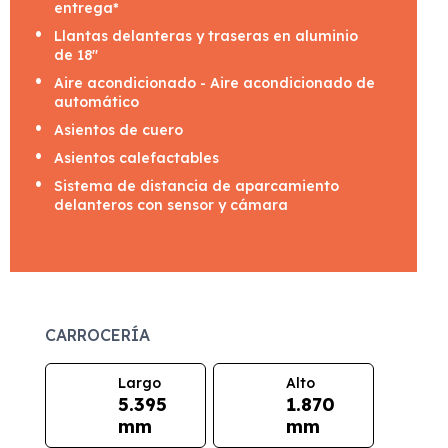
entrega*
Llantas delanteras y traseras en aluminio
de 18"
Aire acondicionado - Aire acondicionado de
automático
Asientos de cuero
Asientos calefactables
Sistema de distancia de aparcamiento
delanteros con sensor y cámara
CARROCERÍA
Largo
Alto
5.395
1.870
mm
mm