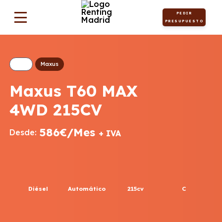
PEDIR
PRESUPUESTO
Maxus
Maxus T60 MAX
4WD 215CV
586€/Mes
Desde:
+ IVA
Diésel
Automático
215cv
C