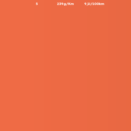
5
239g/Km
9,1l/100km