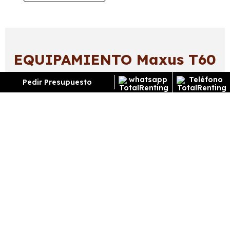
EQUIPAMIENTO Maxus T60
MAX 4WD 215CV
Pedir Presupuesto
Exterior
Interior
Tecnología
Seguridad
Llantas de aleación - Llantas delanteras y traseras
en aluminio de 18 pulgadas de diámetro y 7,0
pulgadas de ancho bi-tono, 45,7 y 17,8
¿Cómo funciona el renting?