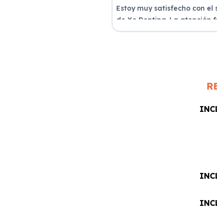
Estoy muy satisfecho con el 
de Xe Renting. La atención 
excelente y el coche llegó e
perfectas condiciones.
R
INC
INC
INC