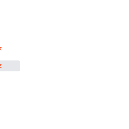
€
 €
€