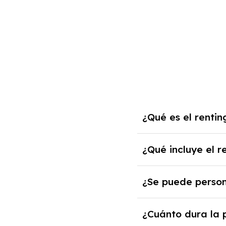
¿Qué es el renti
El renting de un BMW
¿Qué incluye el 
mensual fija por el 
años.
El renting incluye el
¿Se puede person
impuestos, asistenci
Sí, puedes personali
¿Cuánto dura la
cuando lo pactes con