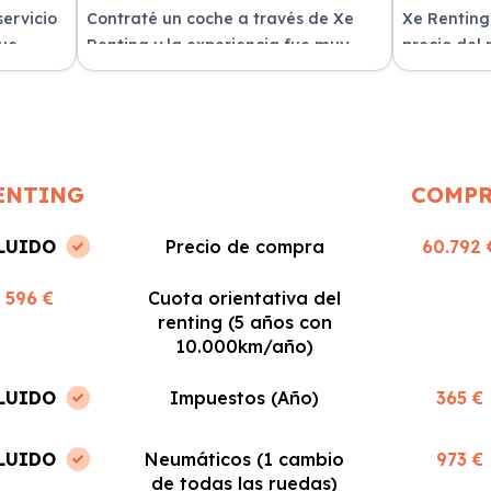
servicio
Contraté un coche a través de Xe
Xe Renting
fue
Renting y la experiencia fue muy
precio del
n
positiva. Fácil y rápido, ¡los
sin sorpres
recomiendo!
ENTING
COMP
LUIDO
Precio de compra
60.792 
596 €
Cuota orientativa del
renting (5 años con
10.000km/año)
LUIDO
Impuestos (Año)
365 €
LUIDO
Neumáticos (1 cambio
973 €
de todas las ruedas)