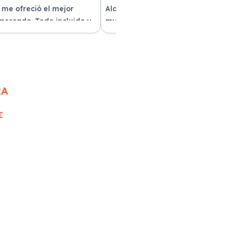
 me ofreció el mejor
Alquilar un coche con Xe Renting
 mercado. Todo incluido y
muy sencillo. Tienen una gran
as. ¡Excelente servicio!
variedad y el trato fue excepcion
RA
€