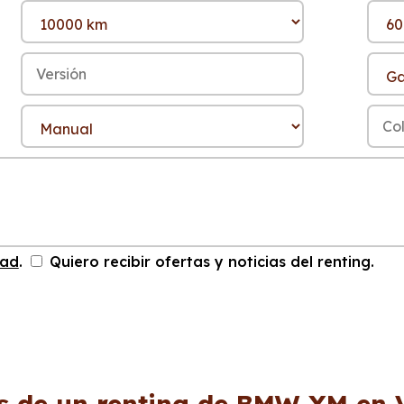
dad
.
Quiero recibir ofertas y noticias del renting.
s de un renting de BMW XM en 