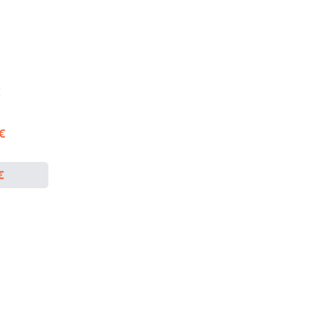
€
 €
€