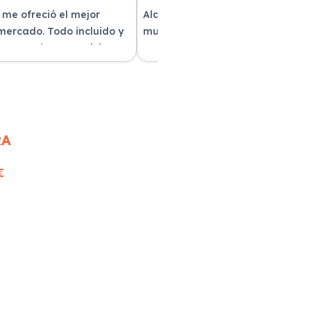
 me ofreció el mejor
Alquilar un coche con Xe Renting
 mercado. Todo incluido y
muy sencillo. Tienen una gran
as. ¡Excelente servicio!
variedad y el trato fue excepcion
RA
€