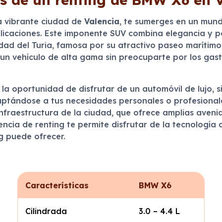
a vibrante ciudad de
Valencia
, te sumerges en un mund
mplicaciones. Este imponente SUV combina elegancia y p
udad del Turia, famosa por su atractivo paseo marítimo
a un vehículo de alta gama sin preocuparte por los ga
 la oportunidad de disfrutar de un automóvil de lujo, s
tándose a tus necesidades personales o profesionale
infraestructura de la ciudad, que ofrece amplias avenid
encia de renting te permite disfrutar de la tecnologí
g puede ofrecer.
Características
BMW X6
Cilindrada
3.0 – 4.4 L