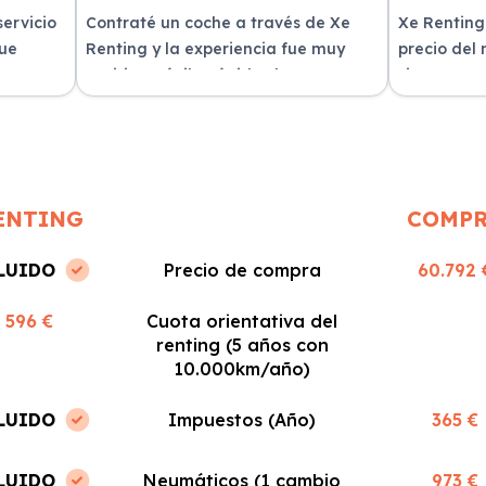
servicio
Contraté un coche a través de Xe
Xe Renting
fue
Renting y la experiencia fue muy
precio del
n
positiva. Fácil y rápido, ¡los
sin sorpres
recomiendo!
ENTING
COMP
LUIDO
Precio de compra
60.792 
596 €
Cuota orientativa del
renting (5 años con
10.000km/año)
LUIDO
Impuestos (Año)
365 €
LUIDO
Neumáticos (1 cambio
973 €