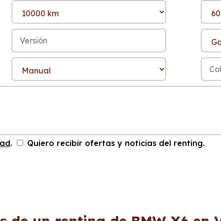
dad
.
Quiero recibir ofertas y noticias del renting.
s de un renting de BMW X6 en 