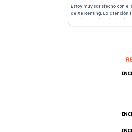
Estoy muy satisfecho con el 
de Xe Renting. La atención 
excelente y el coche llegó e
perfectas condiciones.
R
INC
INC
INC