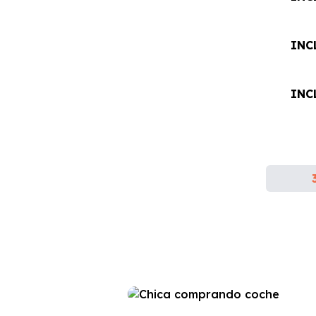
INC
INC