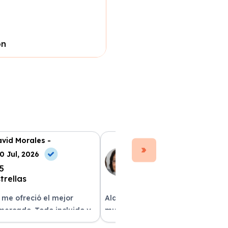
ón
vid Morales -
Ana Ruiz -
0 Jul, 2026
10 May, 2026
 me ofreció el mejor
Alquilar un coche con Xe Renting
 mercado. Todo incluido y
muy sencillo. Tienen una gran
as. ¡Excelente servicio!
variedad y el trato fue excepcion