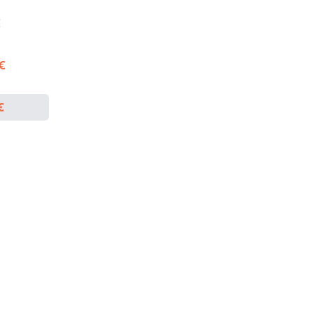
€
 €
€