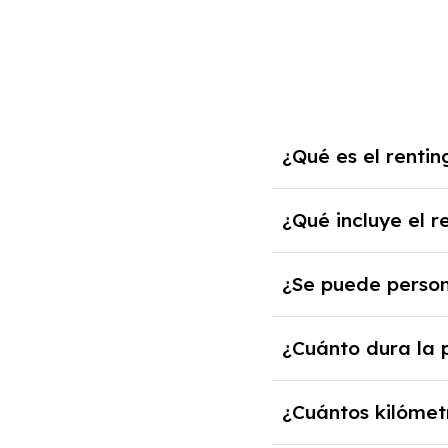
¿Qué es el renti
El renting de un BMW
¿Qué incluye el 
mensual fija por el 
años.
El renting incluye el
¿Se puede person
impuestos, asistenci
Sí, puedes personali
¿Cuánto dura la 
cuando lo pactes con
Puedes elegir la dur
¿Cuántos kilómet