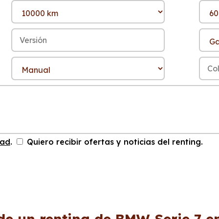
dad
.
Quiero recibir ofertas y noticias del renting.
de un renting de BMW Serie 7 e