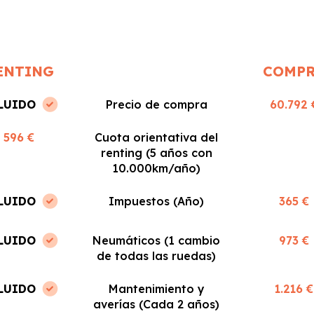
recomiendo!
ENTING
COMP
LUIDO
Precio de compra
60.792 
596 €
Cuota orientativa del
renting (5 años con
10.000km/año)
LUIDO
Impuestos (Año)
365 €
LUIDO
Neumáticos (1 cambio
973 €
de todas las ruedas)
LUIDO
Mantenimiento y
1.216 €
averías (Cada 2 años)