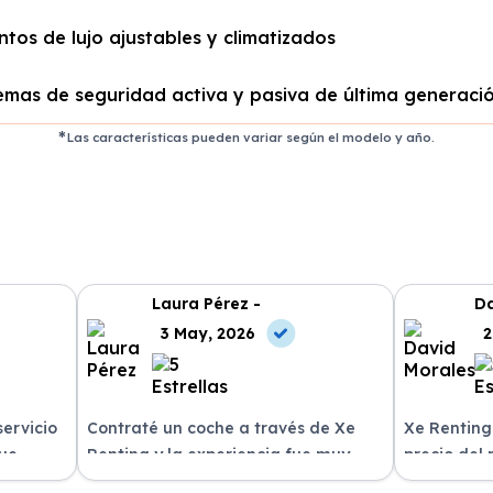
ntos de lujo ajustables y climatizados
emas de seguridad activa y pasiva de última generaci
Las características pueden variar según el modelo y año.
Laura Pérez -
Da
3 May, 2026
2
servicio
Contraté un coche a través de Xe
Xe Renting
fue
Renting y la experiencia fue muy
precio del
n
positiva. Fácil y rápido, ¡los
sin sorpres