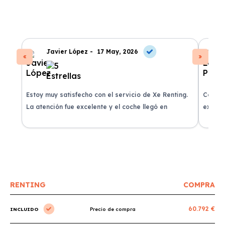
Javier López -
17 May, 2026
Estoy muy satisfecho con el servicio de Xe Renting.
Contra
La atención fue excelente y el coche llegó en
experie
perfectas condiciones.
recomi
RENTING
COMPRA
60.792 €
INCLUIDO
Precio de compra