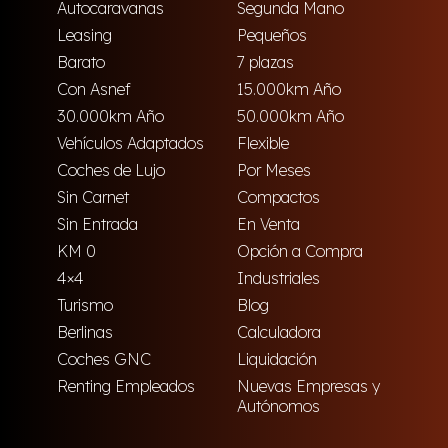
Autocaravanas
Segunda Mano
Leasing
Pequeños
Barato
7 plazas
Con Asnef
15.000km Año
30.000km Año
50.000km Año
Vehículos Adaptados
Flexible
Coches de Lujo
Por Meses
Sin Carnet
Compactos
Sin Entrada
En Venta
KM 0
Opción a Compra
4×4
Industriales
Turismo
Blog
Berlinas
Calculadora
Coches GNC
Liquidación
Renting Empleados
Nuevas Empresas y
Autónomos