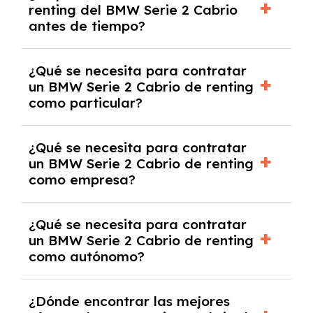
renting del BMW Serie 2 Cabrio
salvo en casos que lo exija el proveedor
antes de tiempo?
debido al resultado del estudio de viabilidad
económica.
Generalmente, puedes rescindir el contrato,
¿Qué se necesita para contratar
pero puede haber penalizaciones por
un BMW Serie 2 Cabrio de renting
cancelación anticipada. Es importante revisar
como particular?
las condiciones del contrato y hablar con un
experto que te asesore.
Se requiere DNI/NIE, justificante de ingresos
¿Qué se necesita para contratar
y, en algunos casos, una consulta de solvencia
un BMW Serie 2 Cabrio de renting
crediticia y un pago inicial.
como empresa?
Necesitarás el CIF de la empresa,
¿Qué se necesita para contratar
documentación financiera y, en algunos
un BMW Serie 2 Cabrio de renting
casos, un informe de solvencia de la empresa
como autónomo?
y un pago inicial.
Se necesita DNI/NIE, alta en el régimen de
¿Dónde encontrar las mejores
autónomos, justificante de ingresos y, en