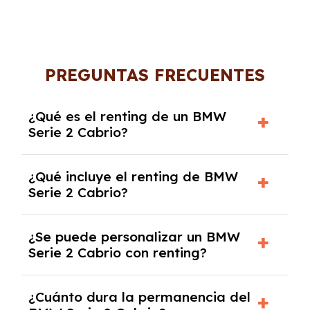
PREGUNTAS FRECUENTES
¿Qué es el renting de un BMW
Serie 2 Cabrio?
El renting de un BMW Serie 2 Cabrio es un
¿Qué incluye el renting de BMW
contrato de alquiler a largo plazo en el que
Serie 2 Cabrio?
pagas una cuota mensual fija por el uso del
coche durante un periodo determinado,
El renting incluye el uso y disfrute del coche,
generalmente entre 2 y 5 años.
¿Se puede personalizar un BMW
seguro a todo riesgo, mantenimiento,
Serie 2 Cabrio con renting?
reparaciones, impuestos, asistencia en
carretera y gestión de la documentación.
Sí, puedes personalizar el coche con ciertas
¿Cuánto dura la permanencia del
opciones y equipamiento adicional, siempre y