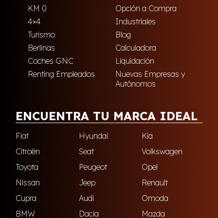
KM 0
Opción a Compra
4×4
Industriales
Turismo
Blog
Berlinas
Calculadora
Coches GNC
Liquidación
Renting Empleados
Nuevas Empresas y
Autónomos
ENCUENTRA TU MARCA IDEAL
Fiat
Hyundai
Kia
Citroën
Seat
Volkswagen
Toyota
Peugeot
Opel
Nissan
Jeep
Renault
Cupra
Audi
Omoda
BMW
Dacia
Mazda