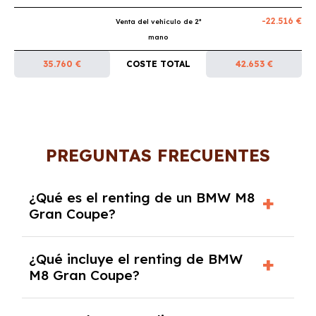
-22.516 €
Venta del vehículo de 2ª
mano
35.760 €
COSTE TOTAL
42.653 €
PREGUNTAS FRECUENTES
¿Qué es el renting de un BMW M8
Gran Coupe?
El renting de un BMW M8 Gran Coupe es un
¿Qué incluye el renting de BMW
contrato de alquiler a largo plazo en el que
M8 Gran Coupe?
pagas una cuota mensual fija por el uso del
coche durante un periodo determinado,
El renting incluye el uso y disfrute del coche,
generalmente entre 2 y 5 años.