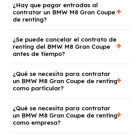
¿Hay que pagar entradas al
Gran Coupe con el seguro a todo riesgo sin
contratar un BMW M8 Gran Coupe
franquicia incluido dentro de las cuotas
de renting?
mensuales.
No, con el renting tienes la ventaja de que no
¿Se puede cancelar el contrato de
tendrás que pagar ningún tipo de entrada
renting del BMW M8 Gran Coupe
salvo en casos que lo exija el proveedor
antes de tiempo?
debido al resultado del estudio de viabilidad
económica.
Generalmente, puedes rescindir el contrato,
¿Qué se necesita para contratar
pero puede haber penalizaciones por
un BMW M8 Gran Coupe de renting
cancelación anticipada. Es importante revisar
como particular?
las condiciones del contrato y hablar con un
experto que te asesore.
Se requiere DNI/NIE, justificante de ingresos
¿Qué se necesita para contratar
y, en algunos casos, una consulta de solvencia
un BMW M8 Gran Coupe de renting
crediticia y un pago inicial.
como empresa?
Necesitarás el CIF de la empresa,