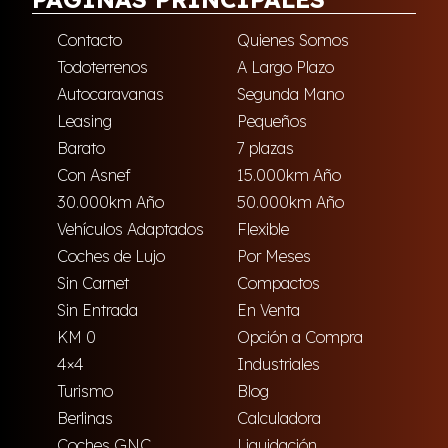
Contacto
Quienes Somos
Todoterrenos
A Largo Plazo
Autocaravanas
Segunda Mano
Leasing
Pequeños
Barato
7 plazas
Con Asnef
15.000km Año
30.000km Año
50.000km Año
Vehículos Adaptados
Flexible
Coches de Lujo
Por Meses
Sin Carnet
Compactos
Sin Entrada
En Venta
KM 0
Opción a Compra
4×4
Industriales
Turismo
Blog
Berlinas
Calculadora
Coches GNC
Liquidación