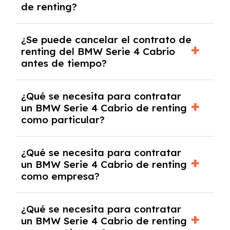
de renting?
mensuales.
No, con el renting tienes la ventaja de que no
¿Se puede cancelar el contrato de
tendrás que pagar ningún tipo de entrada
renting del BMW Serie 4 Cabrio
salvo en casos que lo exija el proveedor
antes de tiempo?
debido al resultado del estudio de viabilidad
económica.
Generalmente, puedes rescindir el contrato,
¿Qué se necesita para contratar
pero puede haber penalizaciones por
un BMW Serie 4 Cabrio de renting
cancelación anticipada. Es importante revisar
como particular?
las condiciones del contrato y hablar con un
experto que te asesore.
Se requiere DNI/NIE, justificante de ingresos
¿Qué se necesita para contratar
y, en algunos casos, una consulta de solvencia
un BMW Serie 4 Cabrio de renting
crediticia y un pago inicial.
como empresa?
Necesitarás el CIF de la empresa,
¿Qué se necesita para contratar
documentación financiera y, en algunos
un BMW Serie 4 Cabrio de renting
casos, un informe de solvencia de la empresa