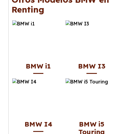
gusta cambiar de coche cada pocos años.
Renting
BMW i1
BMW I3
BMW I4
BMW i5
Touring