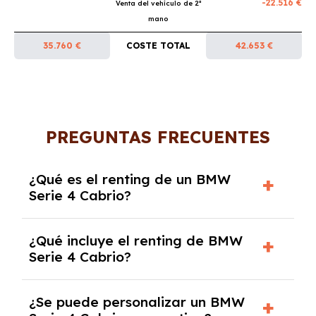
-22.516 €
Venta del vehículo de 2ª
mano
35.760 €
COSTE TOTAL
42.653 €
PREGUNTAS FRECUENTES
¿Qué es el renting de un BMW
Serie 4 Cabrio?
El renting de un BMW Serie 4 Cabrio es un
¿Qué incluye el renting de BMW
contrato de alquiler a largo plazo en el que
Serie 4 Cabrio?
pagas una cuota mensual fija por el uso del
coche durante un periodo determinado,
El renting incluye el uso y disfrute del coche,
generalmente entre 2 y 5 años.
¿Se puede personalizar un BMW
seguro a todo riesgo, mantenimiento,