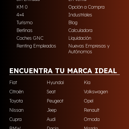
KM 0
Opción a Compra
4×4
Industriales
Turismo
Blog
Berlinas
Calculadora
Coches GNC
Liquidación
Renting Empleados
Nuevas Empresas y
Autónomos
ENCUENTRA TU MARCA IDEAL
Fiat
Hyundai
Kia
Citroën
Seat
Volkswagen
Toyota
Peugeot
Opel
Nissan
Jeep
Renault
Cupra
Audi
Omoda
BMW
Dacia
Mazda