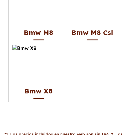
Bmw M8
Bmw M8 Csl
Bmw X8
*1. Los precios incluidos en nuestra web son sin IVA. 2. Las