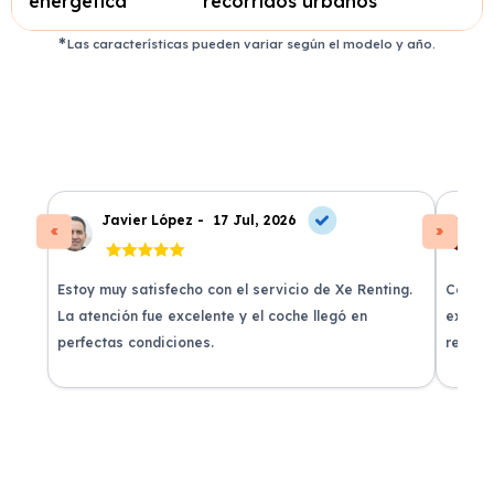
energética
recorridos urbanos
Las características pueden variar según el modelo y año.
Javier López -
17 Jul, 2026
Estoy muy satisfecho con el servicio de Xe Renting.
Contra
La atención fue excelente y el coche llegó en
experie
perfectas condiciones.
recomi