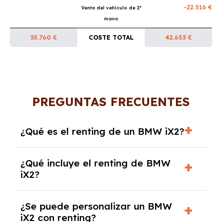
-22.516 €
Venta del vehículo de 2ª
mano
35.760 €
COSTE TOTAL
42.653 €
PREGUNTAS FRECUENTES
¿Qué es el renting de un BMW iX2?
El renting de un BMW iX2 es un contrato de
¿Qué incluye el renting de BMW
alquiler a largo plazo en el que pagas una
iX2?
cuota mensual fija por el uso del coche
durante un periodo determinado,
El renting incluye el uso y disfrute del coche,
generalmente entre 2 y 5 años.
¿Se puede personalizar un BMW
seguro a todo riesgo, mantenimiento,
iX2 con renting?
reparaciones, impuestos, asistencia en