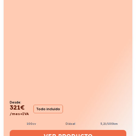
Desde:
321
€
Todo incluido
/mes+IVA
100cv
Diésel
5,2l/100km