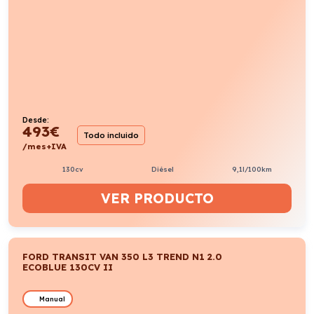
Desde:
493
€
Todo incluido
/mes+IVA
130cv
Diésel
9,1l/100km
VER PRODUCTO
FORD TRANSIT VAN 350 L3 TREND N1 2.0
ECOBLUE 130CV II
Manual