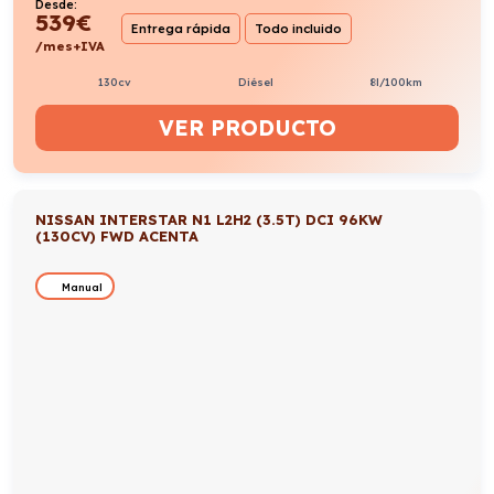
Desde:
539
€
Entrega rápida
Todo incluido
/mes+IVA
130cv
Diésel
8l/100km
VER PRODUCTO
NISSAN INTERSTAR N1 L2H2 (3.5T) DCI 96KW
(130CV) FWD ACENTA
Manual