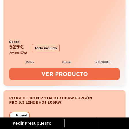
Desde:
529
€
Todo incluido
/mes+IVA
150cv
Diésel
7,8l/100km
VER PRODUCTO
PEUGEOT BOXER 114CDI 100KW FURGÓN
PRO 3.3 L2H2 BHDI 103KW
Manual
Pedir Presupuesto