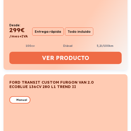
Desde:
299
€
Entrega rápida
Todo incluido
/mes+IVA
100cv
Diésel
5,2l/100km
VER PRODUCTO
FORD TRANSIT CUSTOM FURGON VAN 2.0
ECOBLUE 136CV 280 L1 TREND II
Manual