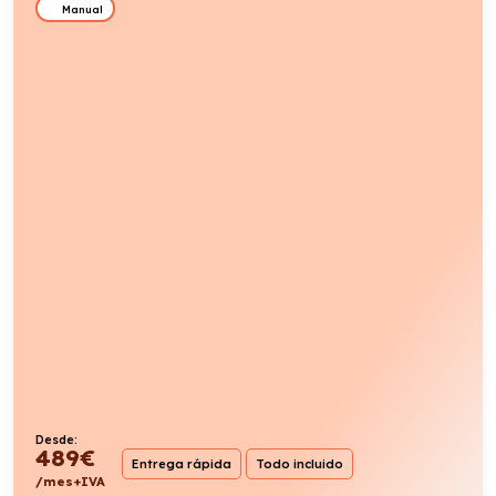
Manual
Desde:
489
€
Entrega rápida
Todo incluido
/mes+IVA