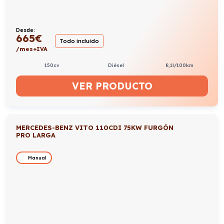
Desde:
665
€
Todo incluido
/mes+IVA
150cv
Diésel
8,1l/100km
VER PRODUCTO
MERCEDES-BENZ VITO 110CDI 75KW FURGÓN
PRO LARGA
Manual