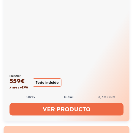
Desde:
559
€
Todo incluido
/mes+IVA
102cv
Diésel
6,7l/100km
VER PRODUCTO