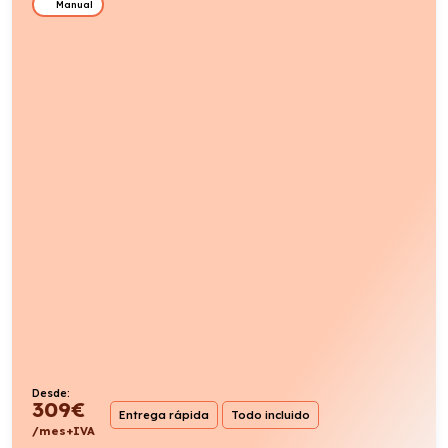
Manual
Desde:
309
€
Entrega rápida
Todo incluido
/mes+IVA