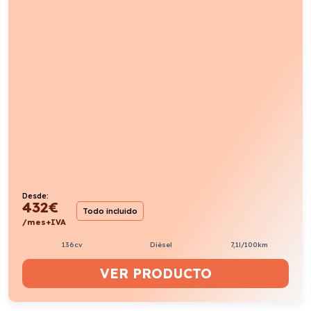
Desde:
432
€
Todo incluido
/mes+IVA
136cv
Diésel
7,1l/100km
VER PRODUCTO