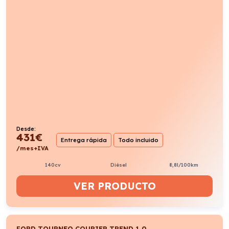
Desde:
431
€
Entrega rápida
Todo incluido
/mes+IVA
140cv
Diésel
8,8l/100km
VER PRODUCTO
FORD TOURNEO COURIER TREND 1.0