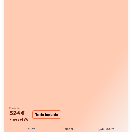
Desde:
524
€
Todo incluido
/mes+IVA
130cv
Diésel
8,3l/100km