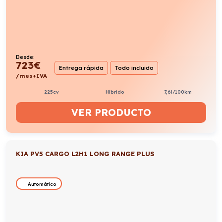
Desde:
723
€
Entrega rápida
Todo incluido
/mes+IVA
225cv
Híbrido
7,6l/100km
VER PRODUCTO
KIA PV5 CARGO L2H1 LONG RANGE PLUS
Automático