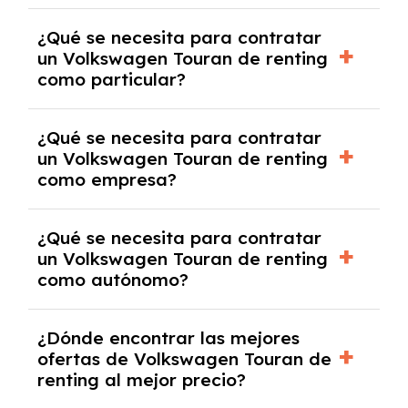
económica.
Generalmente, puedes rescindir el contrato,
¿Qué se necesita para contratar
pero puede haber penalizaciones por
un Volkswagen Touran de renting
cancelación anticipada. Es importante revisar
como particular?
las condiciones del contrato y hablar con un
experto que te asesore.
Se requiere DNI/NIE, justificante de ingresos
¿Qué se necesita para contratar
y, en algunos casos, una consulta de solvencia
un Volkswagen Touran de renting
crediticia y un pago inicial.
como empresa?
Necesitarás el CIF de la empresa,
¿Qué se necesita para contratar
documentación financiera y, en algunos
un Volkswagen Touran de renting
casos, un informe de solvencia de la empresa
como autónomo?
y un pago inicial.
Se necesita DNI/NIE, alta en el régimen de
¿Dónde encontrar las mejores
autónomos, justificante de ingresos y, en
ofertas de Volkswagen Touran de
algunos casos, un informe fiscal y un pago
renting al mejor precio?
inicial.