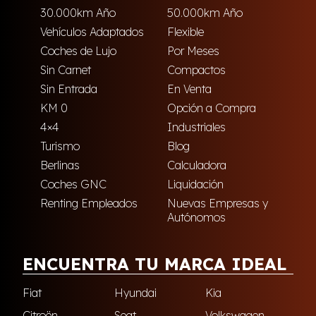
30.000km Año
50.000km Año
Vehículos Adaptados
Flexible
Coches de Lujo
Por Meses
Sin Carnet
Compactos
Sin Entrada
En Venta
KM 0
Opción a Compra
4×4
Industriales
Turismo
Blog
Berlinas
Calculadora
Coches GNC
Liquidación
Renting Empleados
Nuevas Empresas y
Autónomos
ENCUENTRA TU MARCA IDEAL
Fiat
Hyundai
Kia
Citroën
Seat
Volkswagen