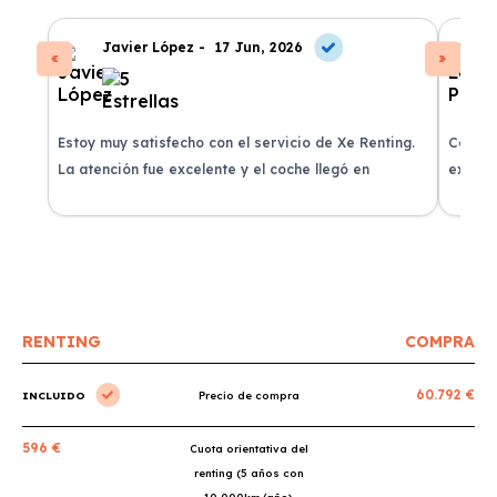
Javier López -
17 Jun, 2026
Estoy muy satisfecho con el servicio de Xe Renting.
Contra
La atención fue excelente y el coche llegó en
experie
perfectas condiciones.
recomi
RENTING
COMPRA
60.792 €
INCLUIDO
Precio de compra
596 €
Cuota orientativa del
renting (5 años con