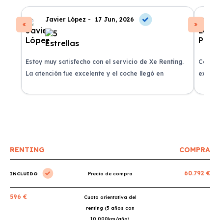
Javier López -
17 Jun, 2026
Estoy muy satisfecho con el servicio de Xe Renting.
Contra
La atención fue excelente y el coche llegó en
experie
perfectas condiciones.
recomi
RENTING
COMPRA
60.792 €
INCLUIDO
Precio de compra
596 €
Cuota orientativa del
renting (5 años con
10.000km/año)