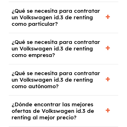
económica.
Generalmente, puedes rescindir el contrato,
¿Qué se necesita para contratar
pero puede haber penalizaciones por
un Volkswagen id.3 de renting
cancelación anticipada. Es importante revisar
como particular?
las condiciones del contrato y hablar con un
experto que te asesore.
Se requiere DNI/NIE, justificante de ingresos
¿Qué se necesita para contratar
y, en algunos casos, una consulta de solvencia
un Volkswagen id.3 de renting
crediticia y un pago inicial.
como empresa?
Necesitarás el CIF de la empresa,
¿Qué se necesita para contratar
documentación financiera y, en algunos
un Volkswagen id.3 de renting
casos, un informe de solvencia de la empresa
como autónomo?
y un pago inicial.
Se necesita DNI/NIE, alta en el régimen de
¿Dónde encontrar las mejores
autónomos, justificante de ingresos y, en
ofertas de Volkswagen id.3 de
algunos casos, un informe fiscal y un pago
renting al mejor precio?
inicial.