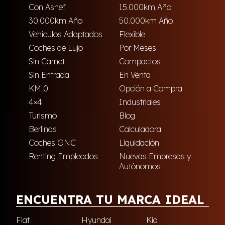
Con Asnef
15.000km Año
30.000km Año
50.000km Año
Vehículos Adaptados
Flexible
Coches de Lujo
Por Meses
Sin Carnet
Compactos
Sin Entrada
En Venta
KM 0
Opción a Compra
4×4
Industriales
Turismo
Blog
Berlinas
Calculadora
Coches GNC
Liquidación
Renting Empleados
Nuevas Empresas y
Autónomos
ENCUENTRA TU MARCA IDEAL
Fiat
Hyundai
Kia