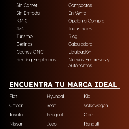
Sin Carnet
Compactos
Sin Entrada
En Venta
KM 0
Opción a Compra
4×4
Industriales
Turismo
Blog
Berlinas
Calculadora
Coches GNC
Liquidación
Renting Empleados
Nuevas Empresas y
Autónomos
ENCUENTRA TU MARCA IDEAL
Fiat
Hyundai
Kia
Citroën
Seat
Volkswagen
Toyota
Peugeot
Opel
Nissan
Jeep
Renault