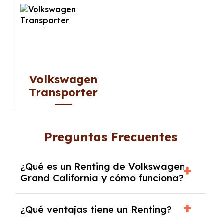
Volkswagen
Transporter
Preguntas Frecuentes
¿Qué es un Renting de Volkswagen
Grand California y cómo funciona?
Un
Renting de Volkswagen Grand California
¿Qué ventajas tiene un Renting?
es un contrato de alquiler a medio o largo