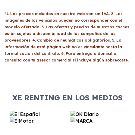
Sí, tus
familiares y amigos
pueden conducir
IVA del año anterior, trimestres del IVA del
tu coche de Renting siempre y cuando posean
año en curso y un recibo bancario con el
*1. Los precios incluidos en nuestra web son sin IVA. 2. Las
un carné de conducir válido. No hay
IBAN y titular. También se requiere el acta de
imágenes de los vehículos pueden no corresponder con el
restricciones específicas sobre quién puede
titularidad real y la escritura de constitución y
modelo ofertado. 3. Las ofertas y precios de nuestros coches
utilizar el vehículo, pero es recomendable
poderes de la empresa.
están sujetos a disponibilidad de las campañas de los
revisar las condiciones del contrato antes de
proveedores. 4. Cambio de neumáticos obligatorios. 5. La
compartirlo para evitar sorpresas.
información de está página web no es vinculante hasta la
formalización del contrato. 6. Para entrega a domicilio,
consulta con tu asesor comercial si incluye algún sobrecoste.
XE RENTING EN LOS MEDIOS