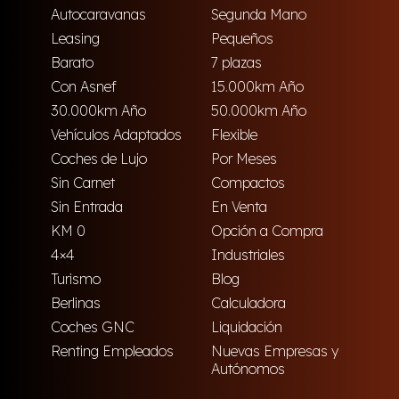
Autocaravanas
Segunda Mano
Leasing
Pequeños
Barato
7 plazas
Con Asnef
15.000km Año
30.000km Año
50.000km Año
Vehículos Adaptados
Flexible
Coches de Lujo
Por Meses
Sin Carnet
Compactos
Sin Entrada
En Venta
KM 0
Opción a Compra
4×4
Industriales
Turismo
Blog
Berlinas
Calculadora
Coches GNC
Liquidación
Renting Empleados
Nuevas Empresas y
Autónomos