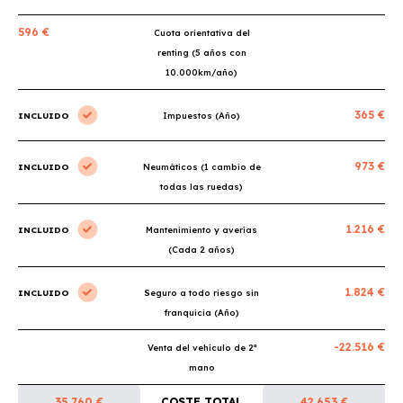
596 €
Cuota orientativa del
renting (5 años con
10.000km/año)
365 €
INCLUIDO
Impuestos (Año)
973 €
INCLUIDO
Neumáticos (1 cambio de
todas las ruedas)
1.216 €
INCLUIDO
Mantenimiento y averías
(Cada 2 años)
1.824 €
INCLUIDO
Seguro a todo riesgo sin
franquicia (Año)
-22.516 €
Venta del vehículo de 2ª
mano
35.760 €
COSTE TOTAL
42.653 €