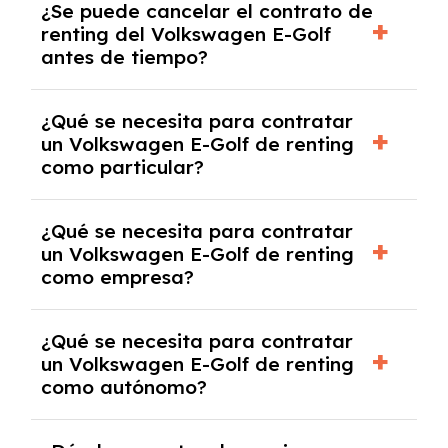
¿Se puede cancelar el contrato de
tendrás que pagar ningún tipo de entrada
renting del Volkswagen E-Golf
salvo en casos que lo exija el proveedor
antes de tiempo?
debido al resultado del estudio de viabilidad
económica.
Generalmente, puedes rescindir el contrato,
¿Qué se necesita para contratar
pero puede haber penalizaciones por
un Volkswagen E-Golf de renting
cancelación anticipada. Es importante revisar
como particular?
las condiciones del contrato y hablar con un
experto que te asesore.
Se requiere DNI/NIE, justificante de ingresos
¿Qué se necesita para contratar
y, en algunos casos, una consulta de solvencia
un Volkswagen E-Golf de renting
crediticia y un pago inicial.
como empresa?
Necesitarás el CIF de la empresa,
¿Qué se necesita para contratar
documentación financiera y, en algunos
un Volkswagen E-Golf de renting
casos, un informe de solvencia de la empresa
como autónomo?
y un pago inicial.
Se necesita DNI/NIE, alta en el régimen de