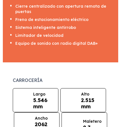
Cierre centralizado con apertura remota de
puertas
Freno de estacionamiento eléctrico
Sistema inteligente antirrobo
Limitador de velocidad
Equipo de sonido con radio digital DAB+
CARROCERÍA
Largo
Alto
5.546
2.515
mm
mm
Ancho
Maletero
2062