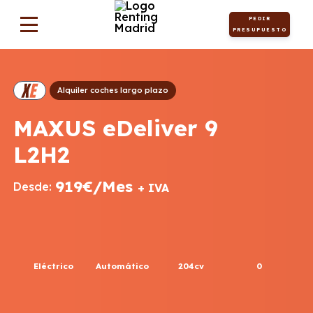
PEDIR
PRESUPUESTO
Alquiler coches largo plazo
MAXUS eDeliver 9
L2H2
919€/Mes
Desde:
+ IVA
Eléctrico
Automático
204cv
0