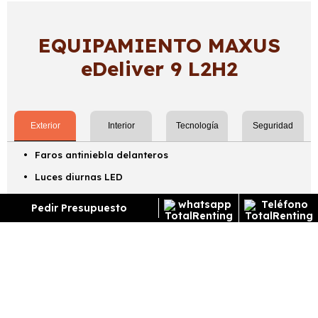
EQUIPAMIENTO MAXUS
eDeliver 9 L2H2
Exterior
Interior
Tecnología
Seguridad
Faros antiniebla delanteros
Luces diurnas LED
Sensor de oscuridad y encendido automático de
Pedir Presupuesto
luces
¿Cómo funciona el renting?