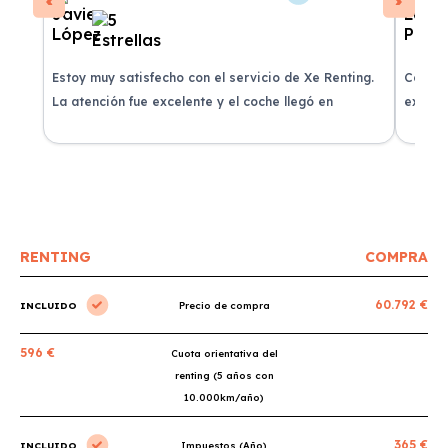
Estoy muy satisfecho con el servicio de Xe Renting.
Contra
La atención fue excelente y el coche llegó en
experie
perfectas condiciones.
recomi
RENTING
COMPRA
60.792 €
INCLUIDO
Precio de compra
596 €
Cuota orientativa del
renting (5 años con
10.000km/año)
365 €
INCLUIDO
Impuestos (Año)