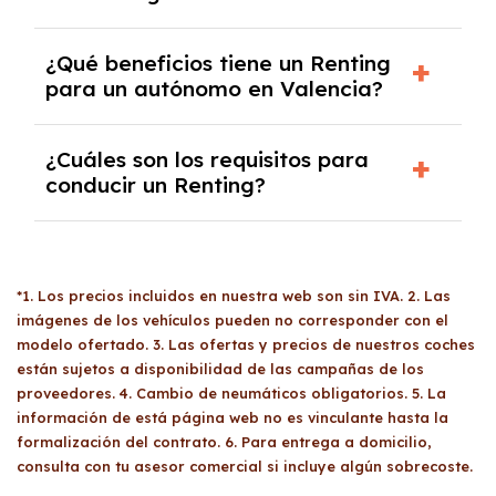
refinanciarlo o cambiarlo por otro.
previsibilidad en tus gastos mensuales. Sin
embargo, el departamento de riesgos podría
En los contratos de
renting
, el kilometraje
¿Qué beneficios tiene un Renting
solicitar una fianza o entrada en situaciones
anual disponible oscila entre los 10.000 y los
para un autónomo en Valencia?
excepcionales.
60.000 kilómetros. Cuantos más kilómetros se
contraten, más económico será el precio por
Un
renting
ofrece múltiples beneficios para
¿Cuáles son los requisitos para
kilómetro. Si superas el límite de kilómetros,
los autónomos, como la posibilidad de
conducir un Renting?
solo tendrás que abonar la diferencia. Si
deducirse el 100% del gasto e IVA, siempre
recorres menos, se te reembolsará la
que el vehículo esté afecto a su actividad
diferencia proporcional.
Para conducir un
renting
, los requisitos varían
económica. Además, tienen acceso a vehículos
según el tipo de cliente. Los particulares
nuevos sin preocuparse por costos de
*1. Los precios incluidos en nuestra web son sin IVA. 2. Las
deben ser mayores de edad, tener el carnet
mantenimiento o reparaciones, ya que todo
imágenes de los vehículos pueden no corresponder con el
de conducir en regla, y presentar
está incluido en las cuotas mensuales.
modelo ofertado. 3. Las ofertas y precios de nuestros coches
documentación como el DNI, última nómina y
están sujetos a disponibilidad de las campañas de los
declaración de la renta. Los autónomos
proveedores. 4. Cambio de neumáticos obligatorios. 5. La
necesitan tener al menos un año de
información de está página web no es vinculante hasta la
antigüedad en su actividad y viabilidad
formalización del contrato. 6. Para entrega a domicilio,
económica, mientras que las empresas deben
consulta con tu asesor comercial si incluye algún sobrecoste.
cumplir con una serie de requisitos