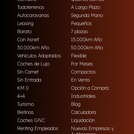
Todoterrenos
A Largo Plazo
Autocaravanas
Segunda Mano
Leasing
Pequeños
Barato
7 plazas
Con Asnef
15.000km Año
30.000km Año
50.000km Año
Vehículos Adaptados
Flexible
Coches de Lujo
Por Meses
Sin Carnet
Compactos
Sin Entrada
En Venta
KM 0
Opción a Compra
4×4
Industriales
Turismo
Blog
Berlinas
Calculadora
Coches GNC
Liquidación
Renting Empleados
Nuevas Empresas y