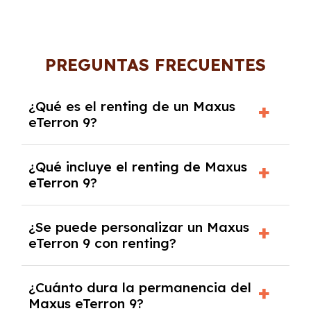
PREGUNTAS FRECUENTES
¿Qué es el renting de un Maxus
eTerron 9?
El renting de un Maxus eTerron 9 es un
¿Qué incluye el renting de Maxus
contrato de alquiler a largo plazo en el que
eTerron 9?
pagas una cuota mensual fija por el uso del
coche durante un periodo determinado,
El renting incluye el uso y disfrute del coche,
generalmente entre 2 y 5 años.
¿Se puede personalizar un Maxus
seguro a todo riesgo, mantenimiento,
eTerron 9 con renting?
reparaciones, impuestos, asistencia en
carretera y gestión de la documentación.
Sí, puedes personalizar el coche con ciertas
¿Cuánto dura la permanencia del
opciones y equipamiento adicional, siempre y
Maxus eTerron 9?
cuando lo pactes con la empresa de renting.