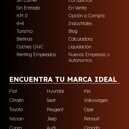
Sin Carnet
Compactos
Sin Entrada
En Venta
KM 0
Opción a Compra
4×4
Industriales
Turismo
Blog
Berlinas
Calculadora
Coches GNC
Liquidación
Renting Empleados
Nuevas Empresas y
Autónomos
ENCUENTRA TU MARCA IDEAL
Fiat
Hyundai
Kia
Citroën
Seat
Volkswagen
Toyota
Peugeot
Opel
Nissan
Jeep
Renault
Cupra
Audi
Omoda