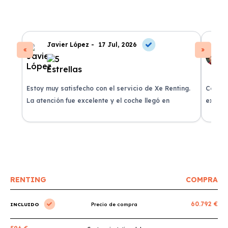
Javier López -
17 Jul, 2026
Estoy muy satisfecho con el servicio de Xe Renting.
Contra
La atención fue excelente y el coche llegó en
experie
perfectas condiciones.
recomi
RENTING
COMPRA
60.792 €
INCLUIDO
Precio de compra