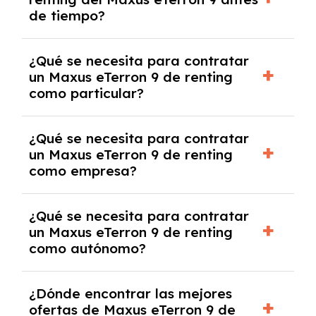
salvo en casos que lo exija el proveedor
de tiempo?
debido al resultado del estudio de viabilidad
económica.
Generalmente, puedes rescindir el contrato,
¿Qué se necesita para contratar
pero puede haber penalizaciones por
un Maxus eTerron 9 de renting
cancelación anticipada. Es importante revisar
como particular?
las condiciones del contrato y hablar con un
experto que te asesore.
Se requiere DNI/NIE, justificante de ingresos
¿Qué se necesita para contratar
y, en algunos casos, una consulta de solvencia
un Maxus eTerron 9 de renting
crediticia y un pago inicial.
como empresa?
Necesitarás el CIF de la empresa,
¿Qué se necesita para contratar
documentación financiera y, en algunos
un Maxus eTerron 9 de renting
casos, un informe de solvencia de la empresa
como autónomo?
y un pago inicial.
Se necesita DNI/NIE, alta en el régimen de
¿Dónde encontrar las mejores
autónomos, justificante de ingresos y, en
ofertas de Maxus eTerron 9 de
algunos casos, un informe fiscal y un pago