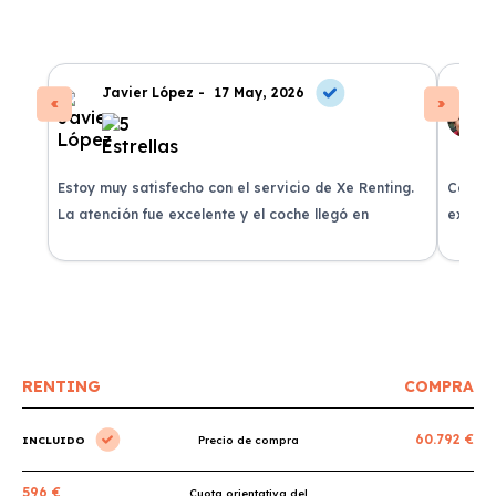
Javier López -
17 May, 2026
Estoy muy satisfecho con el servicio de Xe Renting.
Contra
La atención fue excelente y el coche llegó en
experie
perfectas condiciones.
recomi
RENTING
COMPRA
60.792 €
INCLUIDO
Precio de compra
596 €
Cuota orientativa del