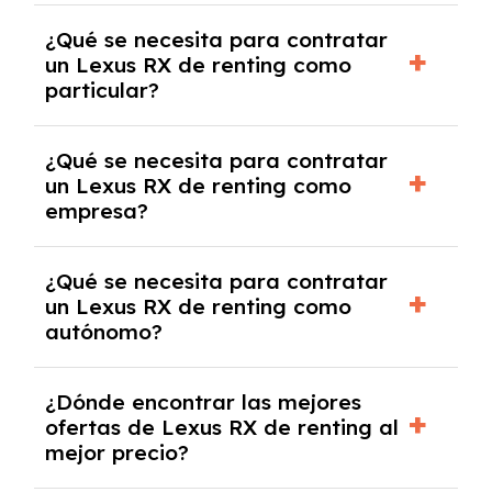
económica.
Generalmente, puedes rescindir el contrato,
¿Qué se necesita para contratar
pero puede haber penalizaciones por
un Lexus RX de renting como
cancelación anticipada. Es importante revisar
particular?
las condiciones del contrato y hablar con un
experto que te asesore.
Se requiere DNI/NIE, justificante de ingresos
¿Qué se necesita para contratar
y, en algunos casos, una consulta de solvencia
un Lexus RX de renting como
crediticia y un pago inicial.
empresa?
Necesitarás el CIF de la empresa,
¿Qué se necesita para contratar
documentación financiera y, en algunos
un Lexus RX de renting como
casos, un informe de solvencia de la empresa
autónomo?
y un pago inicial.
Se necesita DNI/NIE, alta en el régimen de
¿Dónde encontrar las mejores
autónomos, justificante de ingresos y, en
ofertas de Lexus RX de renting al
algunos casos, un informe fiscal y un pago
mejor precio?
inicial.