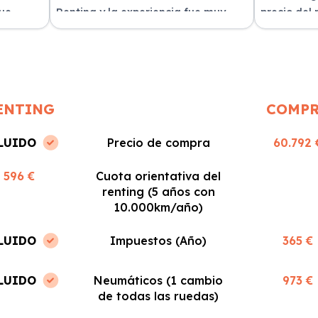
fue
Renting y la experiencia fue muy
precio del
n
positiva. Fácil y rápido, ¡los
sin sorpres
recomiendo!
ENTING
COMP
LUIDO
Precio de compra
60.792 
596 €
Cuota orientativa del
renting (5 años con
10.000km/año)
LUIDO
Impuestos (Año)
365 €
LUIDO
Neumáticos (1 cambio
973 €
de todas las ruedas)