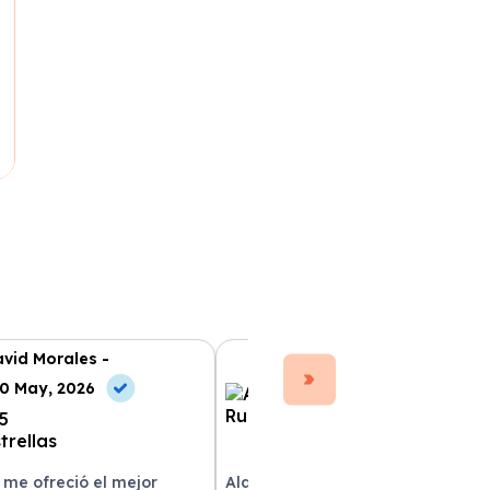
vid Morales -
Ana Ruiz -
0 May, 2026
10 Jul, 2026
 me ofreció el mejor
Alquilar un coche con Xe Renting