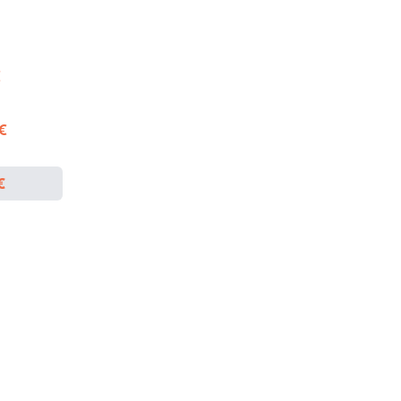
€
 €
€