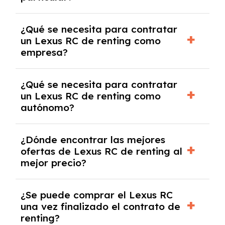
las condiciones del contrato y hablar con un
experto que te asesore.
Se requiere DNI/NIE, justificante de ingresos
¿Qué se necesita para contratar
y, en algunos casos, una consulta de solvencia
un Lexus RC de renting como
crediticia y un pago inicial.
empresa?
Necesitarás el CIF de la empresa,
¿Qué se necesita para contratar
documentación financiera y, en algunos
un Lexus RC de renting como
casos, un informe de solvencia de la empresa
autónomo?
y un pago inicial.
Se necesita DNI/NIE, alta en el régimen de
¿Dónde encontrar las mejores
autónomos, justificante de ingresos y, en
ofertas de Lexus RC de renting al
algunos casos, un informe fiscal y un pago
mejor precio?
inicial.
En nuestra página web podrás encontrar las
¿Se puede comprar el Lexus RC
mejores ofertas de vehículos de renting con
una vez finalizado el contrato de
todos los gastos incluidos y sin pagar
renting?
entradas.