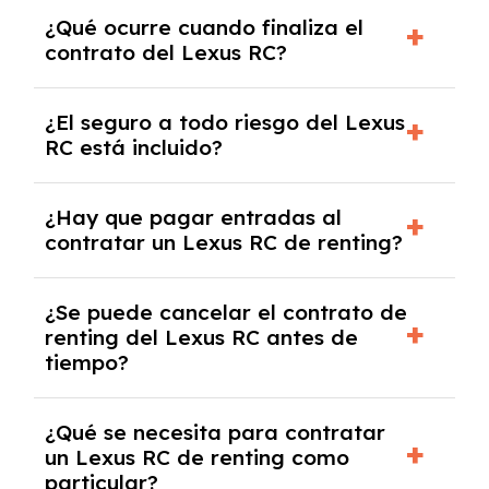
El número de kilómetros está limitado por el
¿Qué ocurre cuando finaliza el
contrato y puede variar entre 10,000 y
contrato del Lexus RC?
30,000 km anuales. Si excedes ese límite,
puede haber un cargo adicional.
Al finalizar el contrato, puedes devolver el
¿El seguro a todo riesgo del Lexus
coche, renovarlo por uno nuevo o, en algunos
RC está incluido?
casos, comprarlo a un precio previamente
acordado.
Con el renting podrás disfrutar de un Lexus
¿Hay que pagar entradas al
RC con el seguro a todo riesgo sin franquicia
contratar un Lexus RC de renting?
incluido dentro de las cuotas mensuales.
No, con el renting tienes la ventaja de que no
¿Se puede cancelar el contrato de
tendrás que pagar ningún tipo de entrada
renting del Lexus RC antes de
salvo en casos que lo exija el proveedor
tiempo?
debido al resultado del estudio de viabilidad
económica.
Generalmente, puedes rescindir el contrato,
¿Qué se necesita para contratar
pero puede haber penalizaciones por
un Lexus RC de renting como
cancelación anticipada. Es importante revisar
particular?