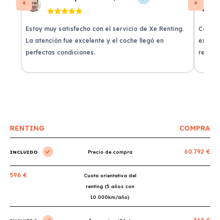
Estoy muy satisfecho con el servicio de Xe Renting.
Contra
La atención fue excelente y el coche llegó en
experie
perfectas condiciones.
recomi
RENTING
COMPRA
60.792 €
INCLUIDO
Precio de compra
596 €
Cuota orientativa del
renting (5 años con
10.000km/año)