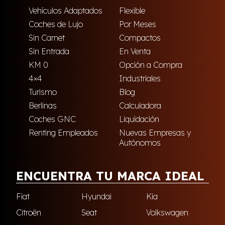
Vehículos Adaptados
Flexible
Coches de Lujo
Por Meses
Sin Carnet
Compactos
Sin Entrada
En Venta
KM 0
Opción a Compra
4×4
Industriales
Turismo
Blog
Berlinas
Calculadora
Coches GNC
Liquidación
Renting Empleados
Nuevas Empresas y
Autónomos
ENCUENTRA TU MARCA IDEAL
Fiat
Hyundai
Kia
Citroën
Seat
Volkswagen