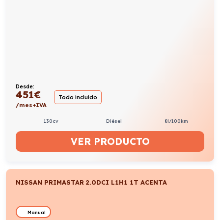
Desde:
451
€
Todo incluido
/mes+IVA
130cv
Diésel
8l/100km
VER PRODUCTO
NISSAN PRIMASTAR 2.0DCI L1H1 1T ACENTA
Manual