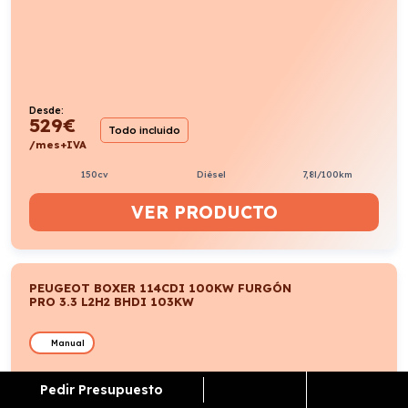
Desde:
529
€
Todo incluido
/mes+IVA
150cv
Diésel
7,8l/100km
VER PRODUCTO
PEUGEOT BOXER 114CDI 100KW FURGÓN
PRO 3.3 L2H2 BHDI 103KW
Manual
Pedir Presupuesto