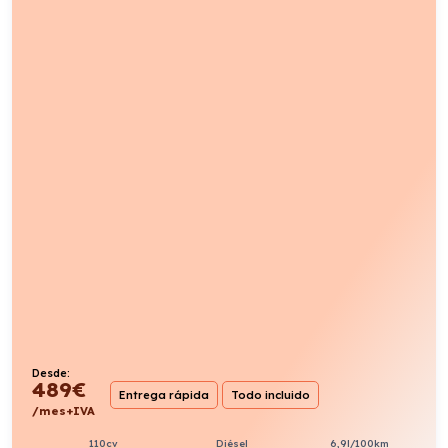
Desde:
489
€
Entrega rápida
Todo incluido
/mes+IVA
110cv
Diésel
6,9l/100km