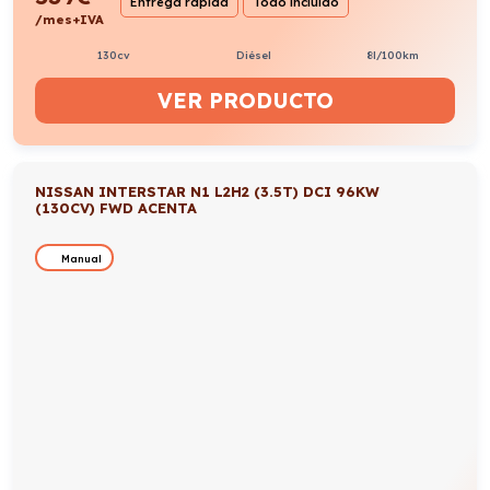
Entrega rápida
Todo incluido
/mes+IVA
130cv
Diésel
8l/100km
VER PRODUCTO
NISSAN INTERSTAR N1 L2H2 (3.5T) DCI 96KW
(130CV) FWD ACENTA
Manual