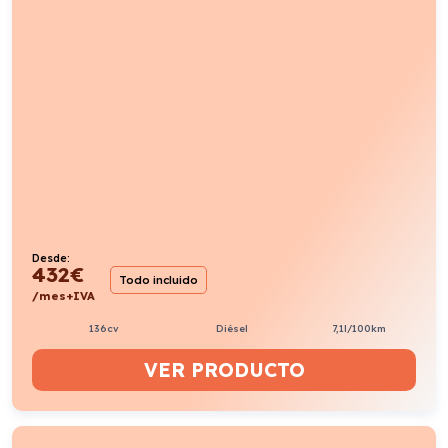
Desde:
432
€
Todo incluido
/mes+IVA
136cv
Diésel
7,1l/100km
VER PRODUCTO