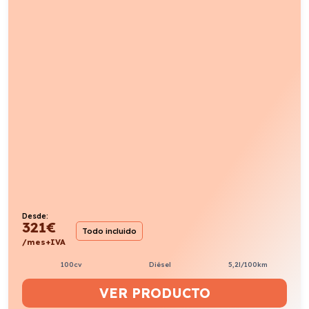
Desde:
321
€
Todo incluido
/mes+IVA
100cv
Diésel
5,2l/100km
VER PRODUCTO