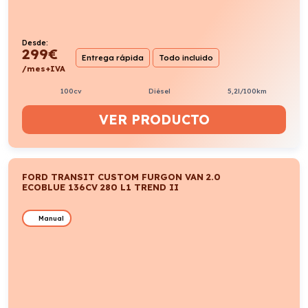
Desde:
299
€
Entrega rápida
Todo incluido
/mes+IVA
100cv
Diésel
5,2l/100km
VER PRODUCTO
FORD TRANSIT CUSTOM FURGON VAN 2.0
ECOBLUE 136CV 280 L1 TREND II
Manual