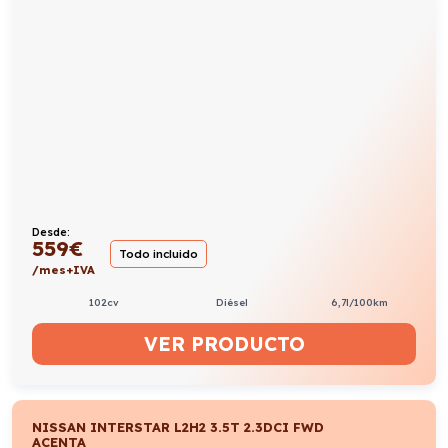
Desde:
559
€
Todo incluido
/mes+IVA
102cv
Diésel
6,7l/100km
VER PRODUCTO
NISSAN INTERSTAR L2H2 3.5T 2.3DCI FWD
ACENTA