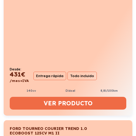
Desde:
431
€
Entrega rápida
Todo incluido
/mes+IVA
140cv
Diésel
8,8l/100km
VER PRODUCTO
FORD TOURNEO COURIER TREND 1.0
ECOBOOST 125CV M1 II