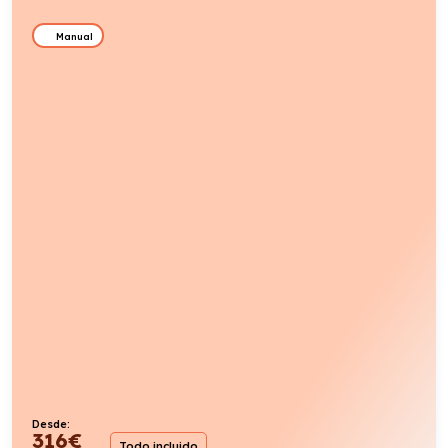
Manual
Desde:
316
€
Todo incluido