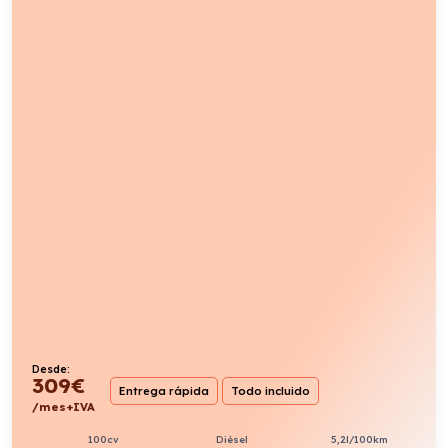
Desde:
309
€
Entrega rápida
Todo incluido
/mes+IVA
100cv
Diésel
5,2l/100km