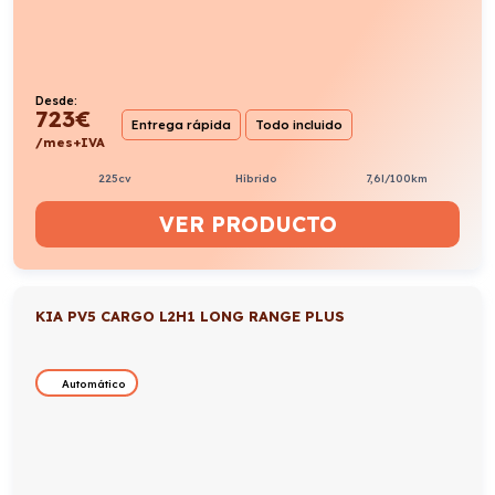
Desde:
723
€
Entrega rápida
Todo incluido
/mes+IVA
225cv
Híbrido
7,6l/100km
VER PRODUCTO
KIA PV5 CARGO L2H1 LONG RANGE PLUS
Automático