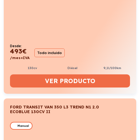
Desde:
493
€
Todo incluido
/mes+IVA
130cv
Diésel
9,1l/100km
VER PRODUCTO
FORD TRANSIT VAN 350 L3 TREND N1 2.0
ECOBLUE 130CV II
Manual