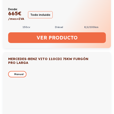
Desde:
665
€
Todo incluido
/mes+IVA
150cv
Diésel
8,1l/100km
VER PRODUCTO
MERCEDES-BENZ VITO 110CDI 75KW FURGÓN
PRO LARGA
Manual