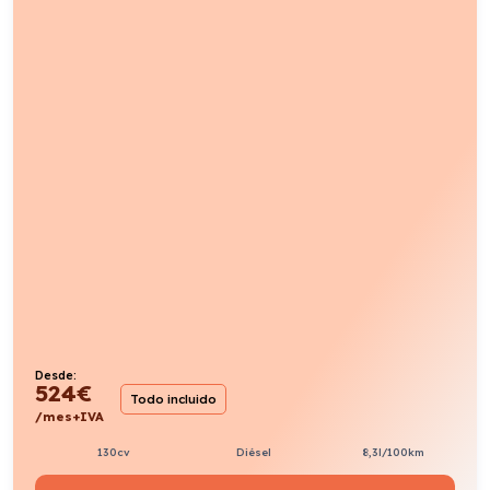
Desde:
524
€
Todo incluido
/mes+IVA
130cv
Diésel
8,3l/100km