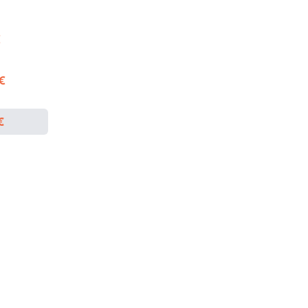
€
 €
€