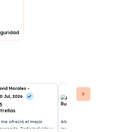
eguridad
vid Morales -
Ana Ruiz -
0 Jul, 2026
10 Jul, 2026
 me ofreció el mejor
Alquilar un coche con Xe Renting
 mercado. Todo incluido y
muy sencillo. Tienen una gran