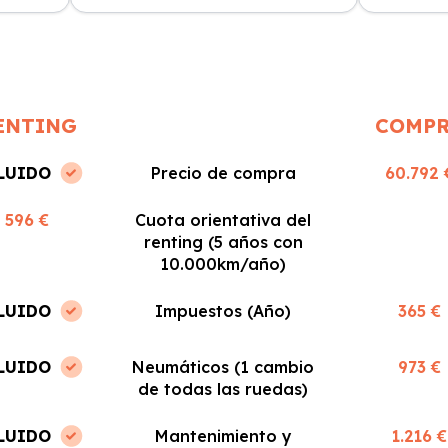
n
positiva. Fácil y rápido, ¡los
sin sorpres
recomiendo!
ENTING
COMP
LUIDO
Precio de compra
60.792 
596 €
Cuota orientativa del
renting (5 años con
10.000km/año)
LUIDO
Impuestos (Año)
365 €
LUIDO
Neumáticos (1 cambio
973 €
de todas las ruedas)
LUIDO
Mantenimiento y
1.216 €